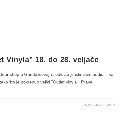
 Vinyla” 18. do 28. veljače
ear shop u Gundulićevoj 7, odlučio je istinskim audiofilima
tako što je pokrenuo veliki ''Outlet vinyla''. Prava
15 VELJAČE, 2019