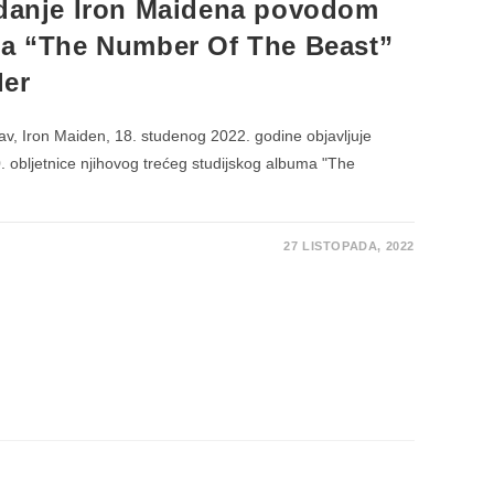
zdanje Iron Maidena povodom
ma “The Number Of The Beast”
der
av, Iron Maiden, 18. studenog 2022. godine objavljuje
0. obljetnice njihovog trećeg studijskog albuma "The
27 LISTOPADA, 2022
KO
CE
O