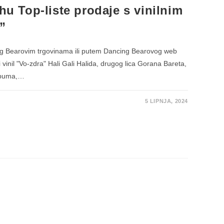
rhu Top-liste prodaje s vinilnim
”
ng Bearovim trgovinama ili putem Dancing Bearovog web
inil "Vo-zdra" Hali Gali Halida, drugog lica Gorana Bareta,
albuma,…
5 LIPNJA, 2024
EM