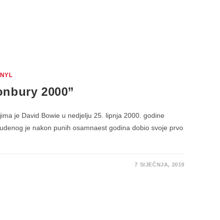
INYL
onbury 2000”
ma je David Bowie u nedjelju 25. lipnja 2000. godine
 studenog je nakon punih osamnaest godina dobio svoje prvo
7 SIJEČNJA, 2019
BURY