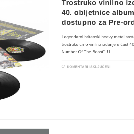
Trostruko vinilno i
40. obljetnice albu
dostupno za Pre-or
Legendarni britanski heavy metal sast
trostruko crno vinilno izdanje u čast 4
Number Of The Beast". U…
ZA
KOMENTARI ISKLJUČENI
TROSTRU
VINILNO
IZDANJE
IRON
MAIDENA
POVODOM
40.
OBLJETNI
ALBUMA
“THE
NUMBER
OF
THE
BEAST”
DOSTUPN
ZA
PRE-