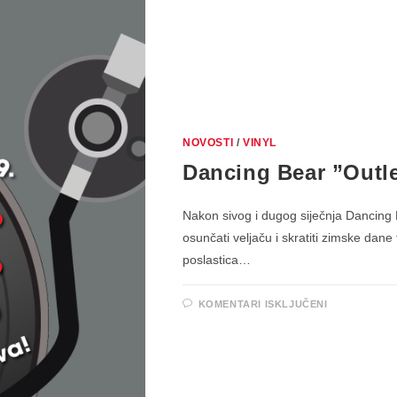
ORDER
NOVOSTI
/
VINYL
Dancing Bear ”Outlet
Nakon sivog i dugog siječnja Dancing B
osunčati veljaču i skratiti zimske dane 
poslastica…
ZA
KOMENTARI ISKLJUČENI
DANCING
BEAR
”OUTLET
VINYLA”
18.
DO
28.
VELJAČE