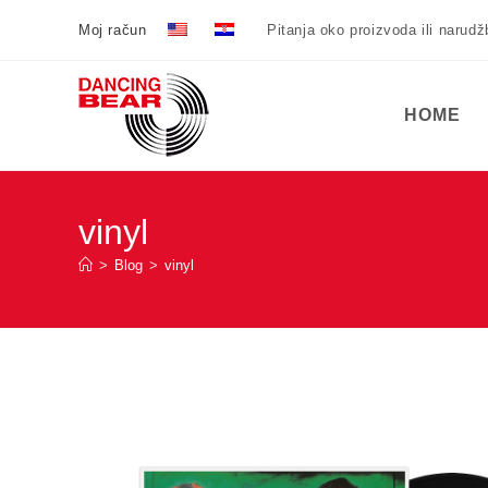
Preskoči
Moj račun
Pitanja oko proizvoda ili narud
na
sadržaj
HOME
vinyl
>
Blog
>
vinyl