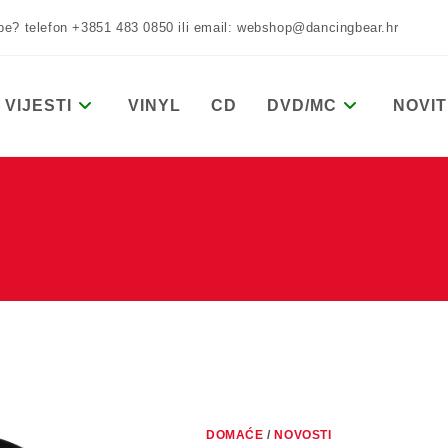
žbe? telefon +3851 483 0850 ili email: webshop@dancingbear.hr
VIJESTI
VINYL
CD
DVD/MC
NOVIT
DOMAĆE
/
NOVOSTI