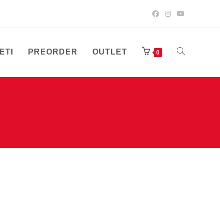
ETI
PREORDER
OUTLET
UKLJUČI/ISK
0
PRETRAGU
WEB-
STRANICE