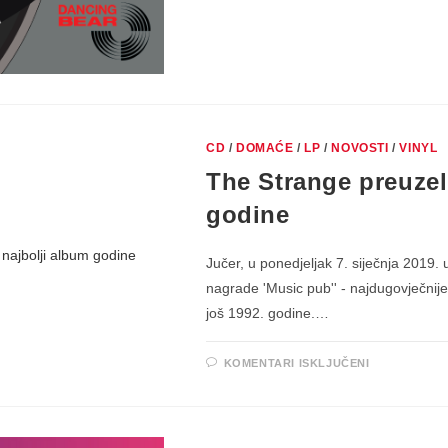
CD
/
DOMAĆE
/
LP
/
NOVOSTI
/
VINYL
The Strange preuzel
godine
Jučer, u ponedjeljak 7. siječnja 2019.
nagrade 'Music pub'' - najdugovječnij
još 1992. godine.…
ZA
KOMENTARI ISKLJUČENI
THE
STRANGE
PREUZELI
NAGRADU
ZA
NAJBOLJI