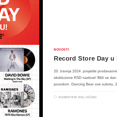
NOVOSTI
Record Store Day u
20. travnja 2024. posjetite prodavaon
ekskluzivne RSD naslove! Bliži se dan k
povodom Dancing Bear ove subotu, 2
ZA
KOMENTARI ISKLJUČENI
RECORD
STORE
DAY
U
DANCING