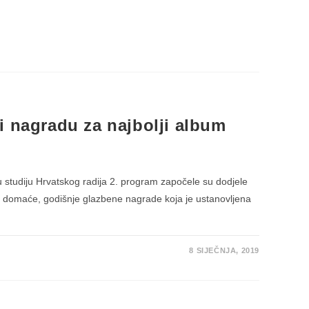
i nagradu za najbolji album
 u studiju Hrvatskog radija 2. program započele su dodjele
e domaće, godišnje glazbene nagrade koja je ustanovljena
8 SIJEČNJA, 2019