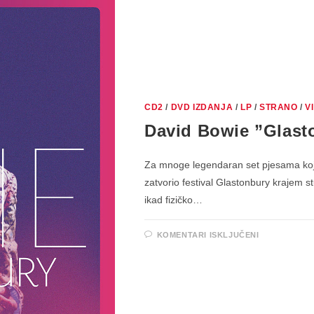
ALBUM
GODINE
CD2
/
DVD IZDANJA
/
LP
/
STRANO
/
V
David Bowie ”Glast
Za mnoge legendaran set pjesama koji
zatvorio festival Glastonbury krajem
ikad fizičko…
ZA
KOMENTARI ISKLJUČENI
DAVID
BOWIE
”GLASTON
2000”