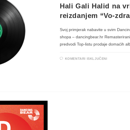
Hali Gali Halid na v
reizdanjem “Vo-zdra
Svoj primjerak nabavite u svim Danci
shopa – dancingbear.hr Remasterirani v
predvodi Top-listu prodaje domaćih 
ZA
KOMENTARI ISKLJUČENI
HALI
GALI
HALID
NA
VRHU
TOP-
LISTE
PRODAJE
S
VINILNIM
REIZDANJ
“VO-
ZDRA”