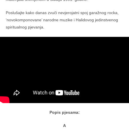
Poslušajte kako danas zvuči nevjerojatni spoj garažnog rocka,
‘novokomponovane’ narodne muzike i Halidovog jedinstvenog
spiritualnog pjevanja.
Popis pjesama:
A