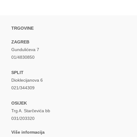
TRGOVINE
ZAGREB
Gundulićeva 7
01/4830850
SPLIT
Dioklecijanova 6
021/344309
OSIJEK
Trg A. Starčevića bb
031/203320
Više informacija