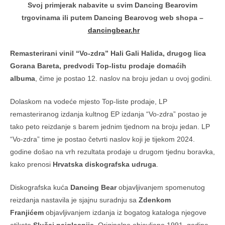
Svoj primjerak nabavite u svim Dancing Bearovim
trgovinama ili putem Dancing Bearovog web shopa –
dancingbear.hr
Remasterirani vinil “Vo-zdra” Hali Gali Halida, drugog lica
Gorana Bareta, predvodi Top-listu prodaje domaćih
albuma
, čime je postao 12. naslov na broju jedan u ovoj godini.
Dolaskom na vodeće mjesto Top-liste prodaje, LP
remasteriranog izdanja kultnog EP izdanja “Vo-zdra” postao je
tako peto reizdanje s barem jednim tjednom na broju jedan. LP
“Vo-zdra” time je postao četvrti naslov koji je tijekom 2024.
godine došao na vrh rezultata prodaje u drugom tjednu boravka,
kako prenosi
Hrvatska diskografska udruga
.
Diskografska kuća
Dancing Bear
objavljivanjem spomenutog
reizdanja nastavila je sjajnu suradnju sa
Zdenkom
Franjićem
objavljivanjem izdanja iz bogatog kataloga njegove
etikete
Slušaj najglasnije
. Originalno objavljeno 1991. godine,