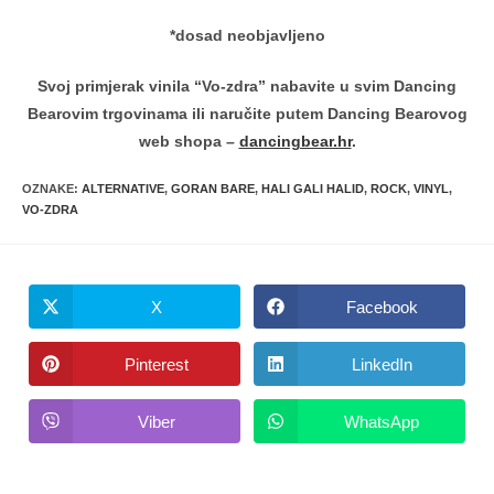
*dosad neobjavljeno
Svoj primjerak vinila “Vo-zdra” nabavite u svim Dancing
Bearovim trgovinama ili naručite putem Dancing Bearovog
web shopa –
dancingbear.hr
.
OZNAKE
:
ALTERNATIVE
,
GORAN BARE
,
HALI GALI HALID
,
ROCK
,
VINYL
,
VO-ZDRA
X
Facebook
Opens
Opens
in
in
a
a
new
new
Pinterest
LinkedIn
Opens
Opens
window
window
in
in
a
a
new
new
Viber
WhatsApp
Opens
Opens
window
window
in
in
a
a
new
new
window
window