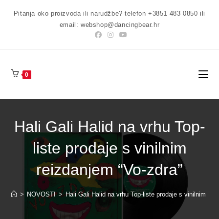
Preskoči
Pitanja oko proizvoda ili narudžbe? telefon +3851 483 0850 ili
na
email: webshop@dancingbear.hr
sadržaj
0
Hali Gali Halid na vrhu Top-
liste prodaje s vinilnim
reizdanjem “Vo-zdra”
>
NOVOSTI
>
Hali Gali Halid na vrhu Top-liste prodaje s vinilnim re