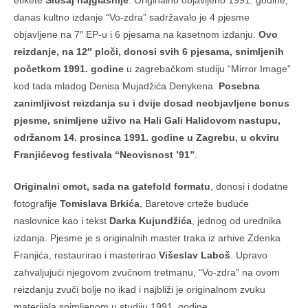
danas kultno izdanje “Vo-zdra” sadržavalo je 4 pjesme
objavljene na 7″ EP-u i 6 pjesama na kasetnom izdanju.
Ovo
reizdanje, na 12″ ploči, donosi svih 6 pjesama, snimljenih
početkom 1991. godine
u zagrebačkom studiju “Mirror Image”
kod tada mladog Denisa Mujadžića Denykena.
Posebna
zanimljivost reizdanja su i dvije dosad neobjavljene bonus
pjesme, snimljene uživo na Hali Gali Halidovom nastupu,
održanom 14. prosinca 1991. godine u Zagrebu, u okviru
Franjićevog festivala “Neovisnost ’91”
.
Originalni omot, sada na gatefold formatu
, donosi i dodatne
fotografije
Tomislava Brkića
, Baretove crteže buduće
naslovnice kao i tekst
Darka Kujundžića
, jednog od urednika
izdanja. Pjesme je s originalnih master traka iz arhive Zdenka
Franjića, restaurirao i masterirao
Višeslav Laboš
. Upravo
zahvaljujući njegovom zvučnom tretmanu, “Vo-zdra” na ovom
reizdanju zvuči bolje no ikad i najbliži je originalnom zvuku
materijala snimljenom u studiju 1991. godine.