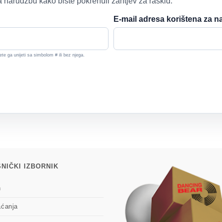
a narudžbu kako biste pokrenuli zahtjev za raskid.
E-mail adresa korištena za 
e ga unijeti sa simbolom # ili bez njega.
NIČKI IZBORNIK
n
aćanja