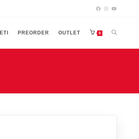
ETI
PREORDER
OUTLET
UKLJUČI/ISK
0
PRETRAGU
WEB-
STRANICE