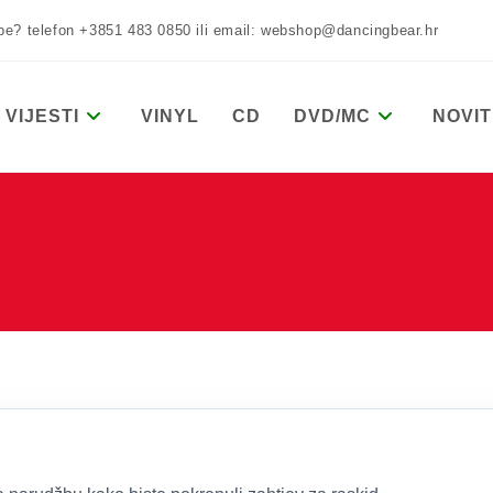
žbe? telefon +3851 483 0850 ili email: webshop@dancingbear.hr
VIJESTI
VINYL
CD
DVD/MC
NOVIT