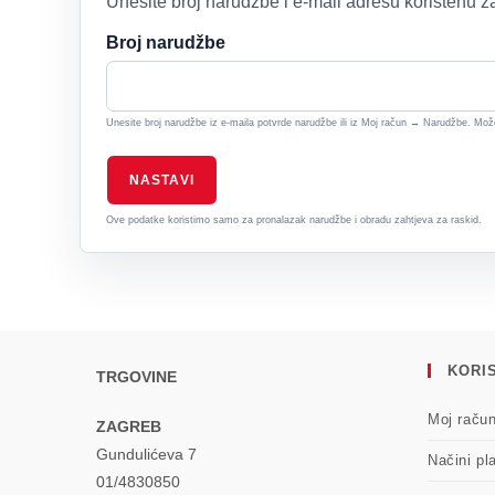
Unesite broj narudžbe i e-mail adresu korištenu z
Broj narudžbe
Unesite broj narudžbe iz e-maila potvrde narudžbe ili iz Moj račun → Narudžbe. Možet
NASTAVI
Ove podatke koristimo samo za pronalazak narudžbe i obradu zahtjeva za raskid.
KORIS
TRGOVINE
Moj raču
ZAGREB
Gundulićeva 7
Načini pl
01/4830850