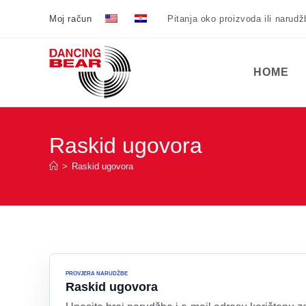
Preskoči
Moj račun
Pitanja oko proizvoda ili narud
na
sadržaj
HOME
Raskid ugovora
>
Raskid ugovora
PROVJERA NARUDŽBE
Raskid ugovora