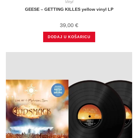
Vinyl
GEESE – GETTING KILLES yellow vinyl LP
39,00
€
DODAJ U KOŠARICU