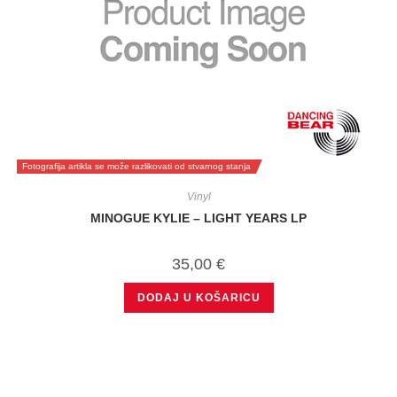
Fotografija artikla se može razlikovati od stvarnog stanja
Vinyl
MINOGUE KYLIE – LIGHT YEARS LP
35,00
€
DODAJ U KOŠARICU