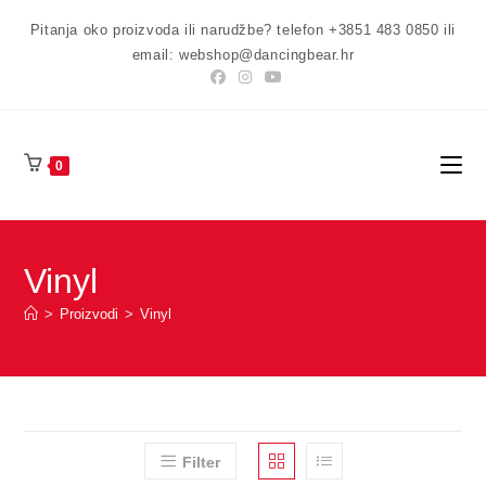
Preskoči
Pitanja oko proizvoda ili narudžbe? telefon +3851 483 0850 ili
na
email: webshop@dancingbear.hr
sadržaj
0
Vinyl
>
Proizvodi
>
Vinyl
Filter