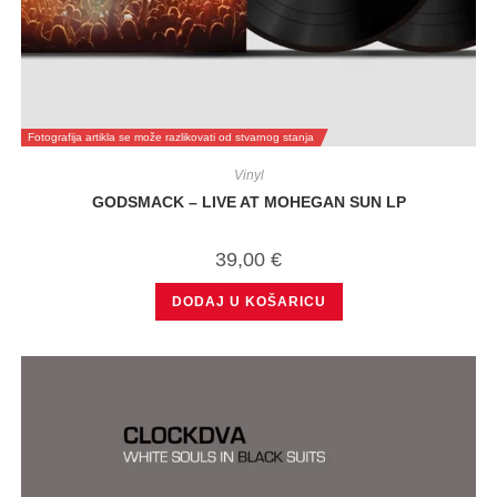
Fotografija artikla se može razlikovati od stvarnog stanja
Vinyl
GODSMACK – LIVE AT MOHEGAN SUN LP
39,00
€
DODAJ U KOŠARICU