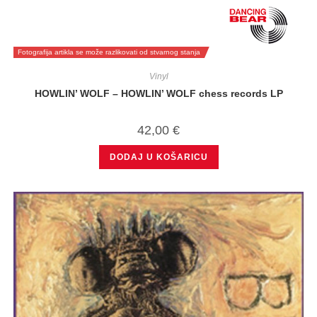
Fotografija artikla se može razlikovati od stvarnog stanja
Vinyl
HOWLIN’ WOLF – HOWLIN’ WOLF chess records LP
42,00
€
DODAJ U KOŠARICU