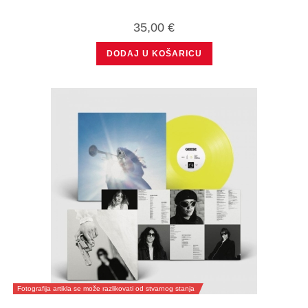
35,00
€
DODAJ U KOŠARICU
Fotografija artikla se može razlikovati od stvarnog stanja