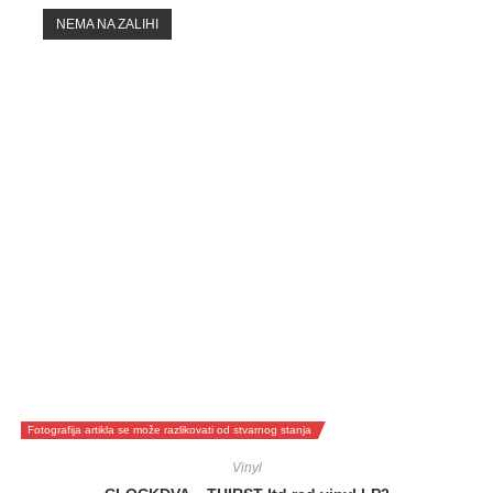
NEMA NA ZALIHI
Fotografija artikla se može razlikovati od stvarnog stanja
Vinyl