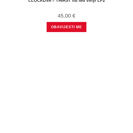
CLOCKDVA – THIRST ltd red vinyl LP2
45,00
€
OBAVIJESTI ME