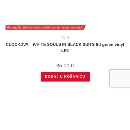
Fotografija artikla se može razlikovati od stvarnog stanja
Vinyl
CLOCKDVA – WHITE SOULS IN BLACK SUITS ltd green vinyl
LP2
35,00
€
DODAJ U KOŠARICU