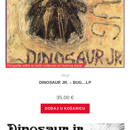
Fotografija artikla se može razlikovati od stvarnog stanja
Vinyl
DINOSAUR JR. – BUG…LP
35,00
€
DODAJ U KOŠARICU