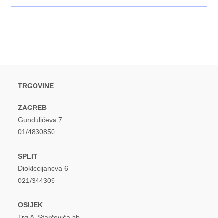
TRGOVINE
ZAGREB
Gundulićeva 7
01/4830850
SPLIT
Dioklecijanova 6
021/344309
OSIJEK
Trg A. Starčevića bb