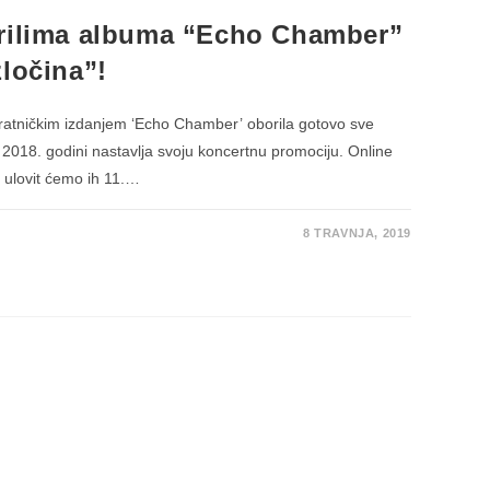
krilima albuma “Echo Chamber”
zločina”!
vratničkim izdanjem ‘Echo Chamber’ oborila gotovo sve
u 2018. godini nastavlja svoju koncertnu promociju. Online
a ulovit ćemo ih 11.…
8 TRAVNJA, 2019