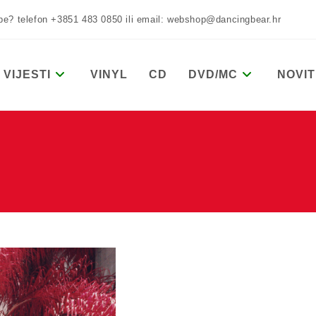
žbe? telefon +3851 483 0850 ili email: webshop@dancingbear.hr
VIJESTI
VINYL
CD
DVD/MC
NOVIT