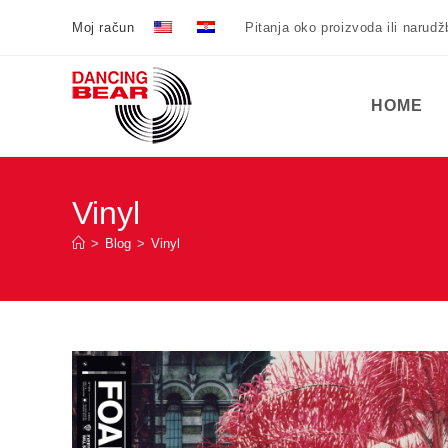
Preskoči
Moj račun
Pitanja oko proizvoda ili narud
na
sadržaj
HOME
Vinyl
>
Blog
>
Vinyl