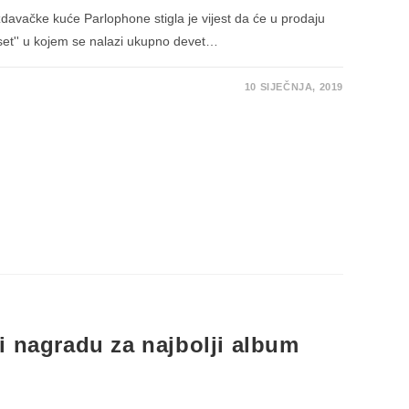
avačke kuće Parlophone stigla je vijest da će u prodaju
x set'' u kojem se nalazi ukupno devet…
10 SIJEČNJA, 2019
ED
i nagradu za najbolji album