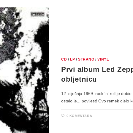
CD
/
LP
/
STRANO
/
VINYL
Prvi album Led Zepp
obljetnicu
12. siječnja 1969. rock 'n' roll je dob
ostalo je... povijest! Ovo remek djelo 
0 KOMENTARA