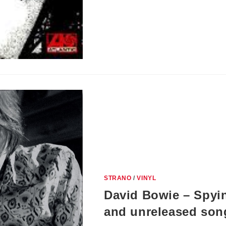
STRANO
/
VINYL
David Bowie – Spyi
and unreleased son