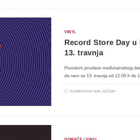
VINYL
Record Store Day u
13. travnja
Povodom proslave međunarodnog dana '
da nam se 13. travnja od 12:00 h do 
ZA
KOMENTARI ISKLJUČENI
RECORD
STORE
DAY
U
DANCING
BEAR
SHOPU,
SUBOTA
13.
TRAVNJA
DOMAĆE
/
VINYL