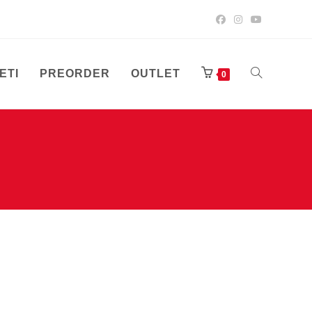
ETI
PREORDER
OUTLET
UKLJUČI/ISK
0
PRETRAGU
WEB-
STRANICE