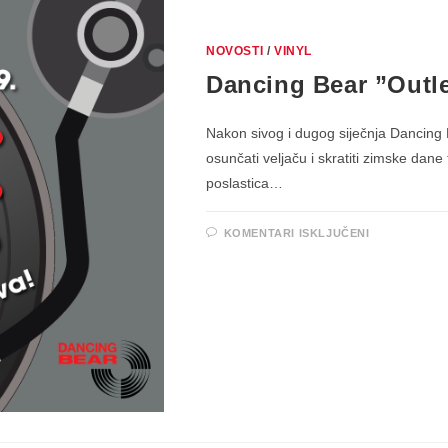
NOVOSTI
/
VINYL
Dancing Bear ”Outlet
Nakon sivog i dugog siječnja Dancing B
osunčati veljaču i skratiti zimske dane 
poslastica…
ZA
KOMENTARI ISKLJUČENI
DANCING
BEAR
”OUTLET
VINYLA”
18.
DO
28.
VELJAČE