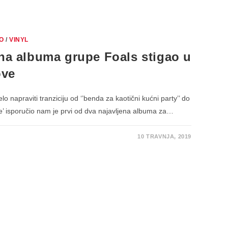
O
/
VINYL
ena albuma grupe Foals stigao u
ove
o napraviti tranziciju od ‘’benda za kaotični kućni party’’ do
pe’ isporučio nam je prvi od dva najavljena albuma za…
10 TRAVNJA, 2019