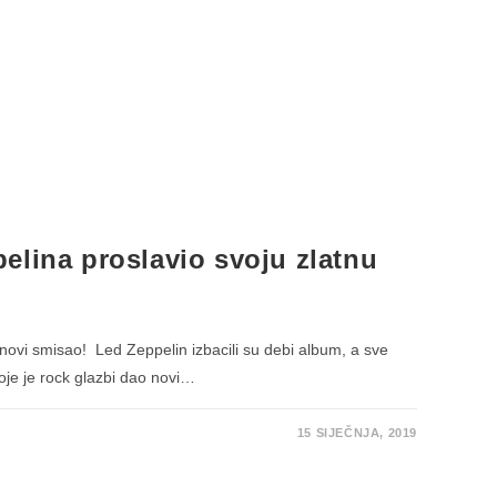
elina proslavio svoju zlatnu
io novi smisao! Led Zeppelin izbacili su debi album, a sve
koje je rock glazbi dao novi…
15 SIJEČNJA, 2019