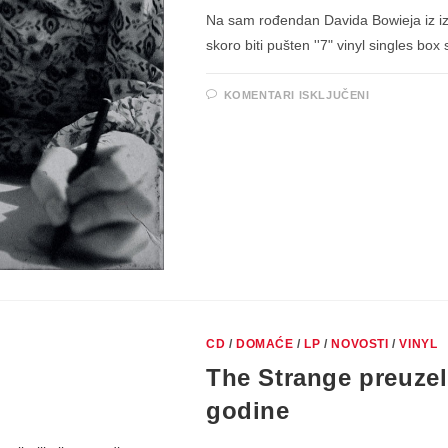
Na sam rođendan Davida Bowieja iz izd
skoro biti pušten ''7" vinyl singles bo
ZA
KOMENTARI ISKLJUČENI
DAVID
BOWIE
–
SPYING
THROUGH
A
KEYHOLE
(DEMOS
AND
UNRELEAS
SONGS)
CD
/
DOMAĆE
/
LP
/
NOVOSTI
/
VINYL
The Strange preuzel
godine