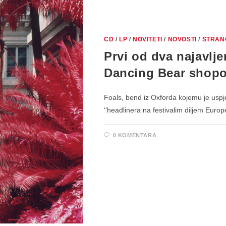
CD
/
LP
/
NOVITETI
/
NOVOSTI
/
STRAN
Prvi od dva najavlj
Dancing Bear shop
Foals, bend iz Oxforda kojemu je uspjel
‘’headlinera na festivalim diljem Euro
0 KOMENTARA