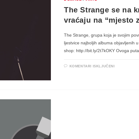
The Strange se na 
vraćaju na “mjesto 
The Strange, grupa koja je svojim po
ljestvice najboljih albuma objavljenih 
shop: http://bit.ly/2t7kOKY Ovoga put
ZA
KOMENTARI ISKLJUČENI
THE
STRANGE
SE
NA
KRILIMA
ALBUMA
“ECHO
CHAMBER”
VRAĆAJU
NA
“MJESTO
ZLOČINA”!