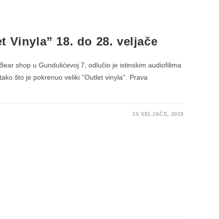
 Vinyla” 18. do 28. veljače
ear shop u Gundulićevoj 7, odlučio je istinskim audiofilima
tako što je pokrenuo veliki ''Outlet vinyla''. Prava
15 VELJAČE, 2019