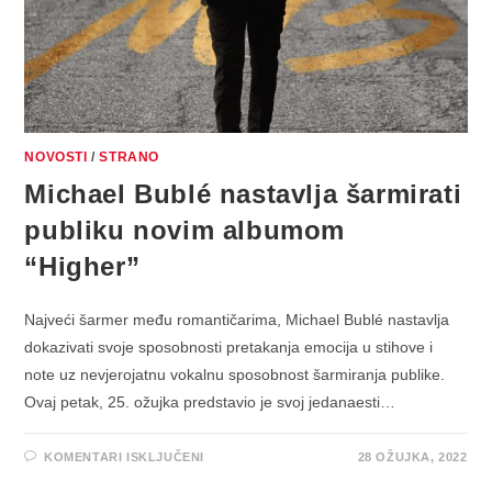
NOVOSTI
/
STRANO
Michael Bublé nastavlja šarmirati
publiku novim albumom
“Higher”
Najveći šarmer među romantičarima, Michael Bublé nastavlja
dokazivati svoje sposobnosti pretakanja emocija u stihove i
note uz nevjerojatnu vokalnu sposobnost šarmiranja publike.
Ovaj petak, 25. ožujka predstavio je svoj jedanaesti…
ZA
KOMENTARI ISKLJUČENI
28 OŽUJKA, 2022
MICHAEL
BUBLÉ