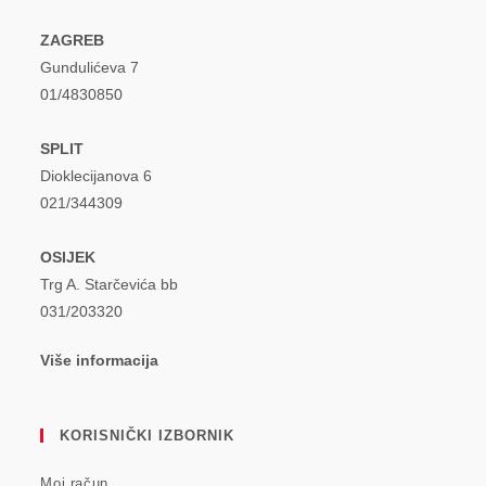
ZAGREB
Gundulićeva 7
01/4830850
SPLIT
Dioklecijanova 6
021/344309
OSIJEK
Trg A. Starčevića bb
031/203320
Više informacija
KORISNIČKI IZBORNIK
Moj račun