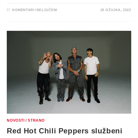
ZA
KOMENTARI ISKLJUČENI
25 OŽUJKA, 2022
EKSKLUZIVNA
PRODAJA
NOVOG
ALBUMA
RED
HOT
CHILI
PEPPERS
U
DANCING
BEAR
DUĆANU
U
ZAGREBU
NOVOSTI
/
STRANO
Red Hot Chili Peppers službeni