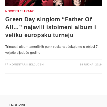
NOVOSTI
/
STRANO
Green Day singlom “Father Of
All…” najavili istoimeni album i
veliku europsku turneju
Trinaesti album američkih punk rockera očekujemo u objavi 7.
veljače sljedeće godine
ZA
KOMENTARI ISKLJUČENI
18 RUJNA, 2019
GREEN
DAY
SINGLOM
“FATHER
OF
ALL…”
NAJAVILI
ISTOIMENI
ALBUM
I
VELIKU
EUROPSKU
TURNEJU
TRGOVINE