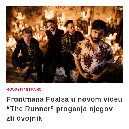
LIPE
“FUTURE
NOSTALGIA”
UGLEDAO
SVJETLO
DANA
NOVOSTI
/
STRANO
Frontmana Foalsa u novom videu
“The Runner” proganja njegov
zli dvojnik