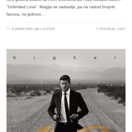
"Unlimited Love". Magija se nastavlja, pa na radost brojnih
fanova, na jednom…
ZA
KOMENTARI ISKLJUČENI
1 TRAVNJA, 2022
RED
HOT
CHILI
PEPPERS
IZBACILI
NOVI
STUDIJSKI
ALBUM
“UNLIMITED
LOVE”,
JEDNO
OD
NAJIŠČEKIVANIJIH
IZDANJA
GODINE