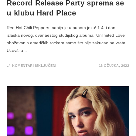
Record Release Party sprema se
u klubu Hard Place
Red Hot Chili Peppers manija je u punom jeku! 1.4. i dan
izlaska novog, dvanaestog studijskog albuma "Unlimited Love"
obožavanih američkih rockera samo što nije zakucao na vrata.
Uzevši u…
ZA
KOMENTARI ISKLJUČENI
16 OŽUJKA, 2022
RED
HOT
CHILI
PEPPERS
SLUŽBENI
RECORD
RELEASE
PARTY
SPREMA
SE
U
KLUBU
HARD
PLACE