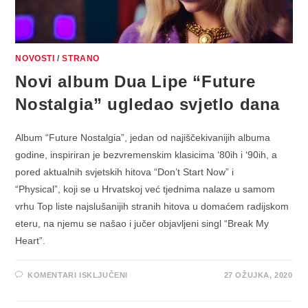
NOVOSTI
/
STRANO
Novi album Dua Lipe “Future
Nostalgia” ugledao svjetlo dana
Album “Future Nostalgia”, jedan od najiščekivanijih albuma
godine, inspiriran je bezvremenskim klasicima ‘80ih i ‘90ih, a
pored aktualnih svjetskih hitova “Don’t Start Now” i
“Physical”, koji se u Hrvatskoj već tjednima nalaze u samom
vrhu Top liste najslušanijih stranih hitova u domaćem radijskom
eteru, na njemu se našao i jučer objavljeni singl “Break My
Heart”.
ZA
KOMENTARI ISKLJUČENI
27 OŽUJKA, 2020
NOVI
ALBUM
DUA