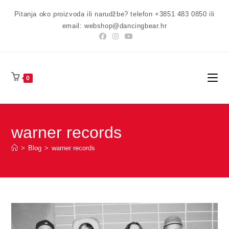
Preskoči
Pitanja oko proizvoda ili narudžbe? telefon +3851 483 0850 ili
na
email: webshop@dancingbear.hr
sadržaj
0
warner records
>
Blog
>
warner records