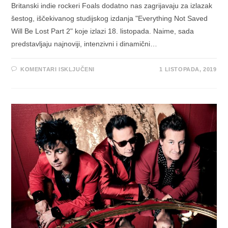
Britanski indie rockeri Foals dodatno nas zagrijavaju za izlazak
šestog, iščekivanog studijskog izdanja "Everything Not Saved
Will Be Lost Part 2" koje izlazi 18. listopada. Naime, sada
predstavljaju najnoviji, intenzivni i dinamični…
ZA
KOMENTARI ISKLJUČENI
1 LISTOPADA, 2019
FRONTMANA
FOALSA
U
NOVOM
VIDEU
“THE
RUNNER”
PROGANJA
NJEGOV
ZLI
DVOJNIK