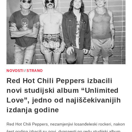
NOVOSTI
/
STRANO
Red Hot Chili Peppers izbacili
novi studijski album “Unlimited
Love”, jedno od najiščekivanijih
izdanja godine
Red Hot Chili Peppers, nezamjenjivi losanđeleski rockeri, nakon
šest godina izbacili su novi, dvanaesti po redu studijski album