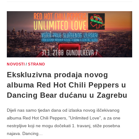
NASTAVLJA
ŠARMIRATI
PUBLIKU
NOVIM
ALBUMOM
“HIGHER”
NOVOSTI
/
STRANO
Ekskluzivna prodaja novog
albuma Red Hot Chili Peppers u
Dancing Bear dućanu u Zagrebu
Dijeli nas samo tjedan dana od izlaska novog iščekivanog
albuma Red Hot Chili Peppers, "Unlimited Love", a za one
nestrpljive koji ne mogu dočekati 1. travanj, stiže posebna
najava. Dancing…