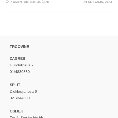
ZA
KOMENTARI ISKLJUČENI
20 SIJEČNJA, 2023
DIENNE U
ZADARSKOJ
PROVIDUROVOJ
PALAČI
PRETPREMIJERNO
PREDSTAVLJA
NADOLAZEĆI
ALBUM
PRVIJENAC
TRGOVINE
ZAGREB
Gundulićeva 7
01/4830850
SPLIT
Dioklecijanova 6
021/344309
OSIJEK
Trg A. Starčevića bb