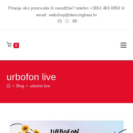
Preskoči
Pitanja oko proizvoda ili narudžbe? telefon +3851 483 0850 ili
na
email: webshop@dancingbear.hr
sadržaj
0
urbofon live
>
Blog
>
urbofon live