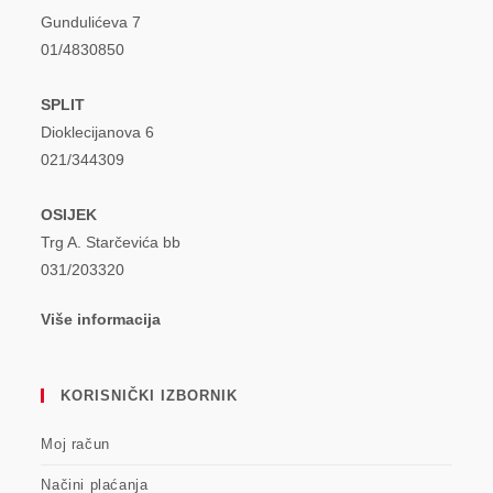
Gundulićeva 7
01/4830850
SPLIT
Dioklecijanova 6
021/344309
OSIJEK
Trg A. Starčevića bb
031/203320
Više informacija
KORISNIČKI IZBORNIK
Moj račun
Načini plaćanja