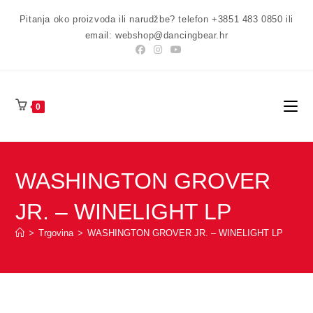
Preskoči
Pitanja oko proizvoda ili narudžbe? telefon +3851 483 0850 ili
na
email: webshop@dancingbear.hr
sadržaj
0
WASHINGTON GROVER
JR. – WINELIGHT LP
>
Trgovina
>
WASHINGTON GROVER JR. – WINELIGHT LP