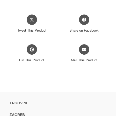
Opens
Opens
in
in
a
a
Tweet This Product
Share on Facebook
new
new
window
window
Opens
Opens
in
in
a
a
Pin This Product
Mail This Product
new
new
window
window
TRGOVINE
ZAGREB