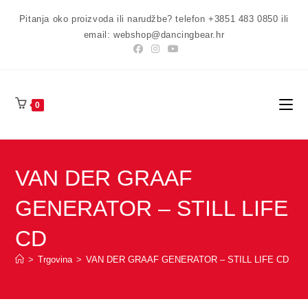
Preskoči
Pitanja oko proizvoda ili narudžbe? telefon +3851 483 0850 ili
na
email: webshop@dancingbear.hr
sadržaj
0
VAN DER GRAAF
GENERATOR – STILL LIFE
CD
>
Trgovina
>
VAN DER GRAAF GENERATOR – STILL LIFE CD