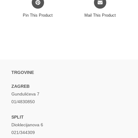
in
in
a
a
Pin This Product
Mail This Product
new
new
window
window
TRGOVINE
ZAGREB
Gundulićeva 7
01/4830850
SPLIT
Dioklecijanova 6
021/344309