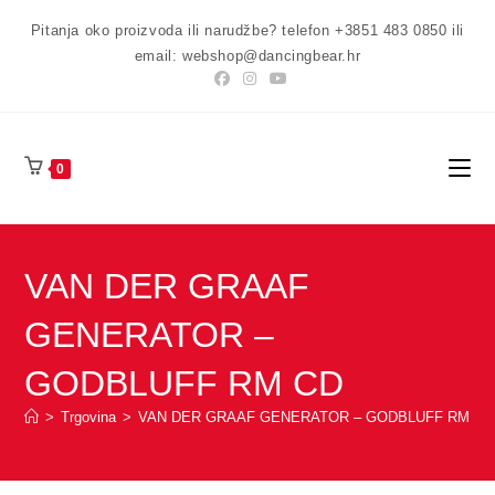
Preskoči
Pitanja oko proizvoda ili narudžbe? telefon +3851 483 0850 ili
na
email: webshop@dancingbear.hr
sadržaj
0
VAN DER GRAAF
GENERATOR –
GODBLUFF RM CD
>
Trgovina
>
VAN DER GRAAF GENERATOR – GODBLUFF RM CD