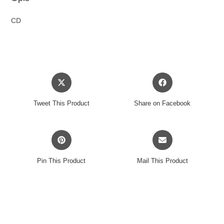
CD
Opens
Opens
in
in
a
a
Tweet This Product
Share on Facebook
new
new
window
window
Opens
Opens
in
in
a
a
Pin This Product
Mail This Product
new
new
window
window