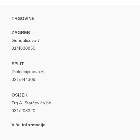
TRGOVINE
ZAGREB
Gundulićeva 7
01/4830850
SPLIT
Dioklecijanova 6
021/344309
OSIJEK
Trg A. Starčevića bb
031/203320
Više informacija