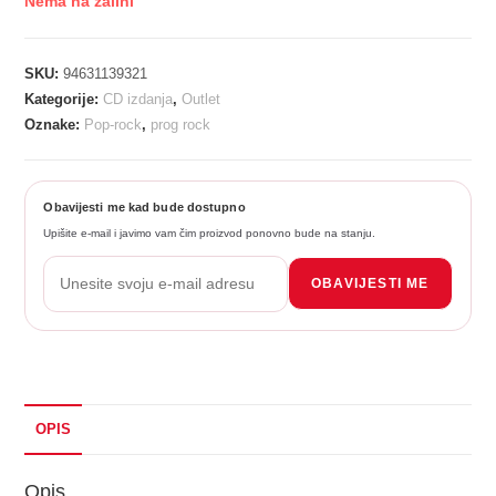
Nema na zalihi
SKU:
94631139321
Kategorije:
CD izdanja
,
Outlet
Oznake:
Pop-rock
,
prog rock
Obavijesti me kad bude dostupno
Upišite e-mail i javimo vam čim proizvod ponovno bude na stanju.
OBAVIJESTI ME
OPIS
Opis