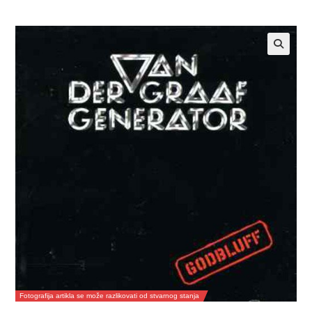
Fotografija artikla se može razlikovati od stvarnog stanja