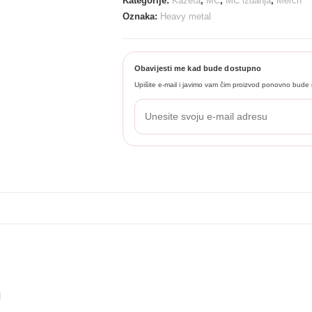
Kategorije:
Kazeta
,
MC
,
MC izdanja
,
Merch
Oznaka:
Heavy metal
Obavijesti me kad bude dostupno
Upišite e-mail i javimo vam čim proizvod ponovno bude 
l