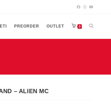
ETI
PREORDER
OUTLET
UKLJUČI/ISK
0
PRETRAGU
WEB-
AND – ALIEN MC
STRANICE