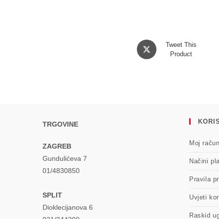
Opens
Tweet This
in
Product
a
new
window
KORIS
TRGOVINE
Moj raču
ZAGREB
Gundulićeva 7
Načini pl
01/4830850
Pravila pr
SPLIT
Uvjeti kor
Dioklecijanova 6
Raskid u