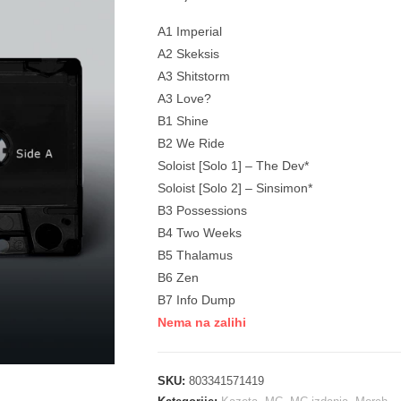
A1 Imperial
A2 Skeksis
A3 Shitstorm
A3 Love?
B1 Shine
B2 We Ride
Soloist [Solo 1] – The Dev*
Soloist [Solo 2] – Sinsimon*
B3 Possessions
B4 Two Weeks
B5 Thalamus
B6 Zen
B7 Info Dump
Nema na zalihi
SKU:
803341571419