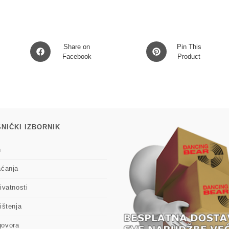
Opens
Opens
Share on
Pin This
in
Facebook
in
Product
a
a
new
new
window
window
NIČKI IZBORNIK
n
aćanja
ivatnosti
ištenja
govora