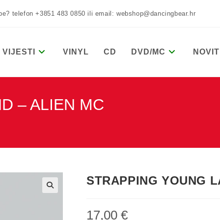
žbe? telefon +3851 483 0850 ili email: webshop@dancingbear.hr
VIJESTI
VINYL
CD
DVD/MC
NOVIT
D – ALIEN MC
STRAPPING YOUNG L
17,00
€