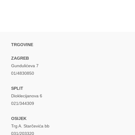
window
window
TRGOVINE
ZAGREB
Gundulićeva 7
01/4830850
SPLIT
Dioklecijanova 6
021/344309
OSIJEK
Trg A. Starčevića bb
031/203320