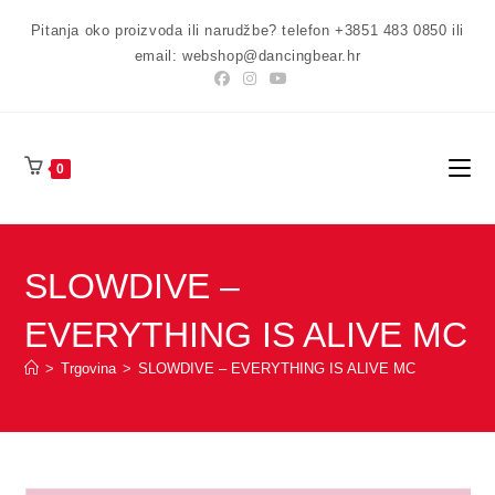
Preskoči
Pitanja oko proizvoda ili narudžbe? telefon +3851 483 0850 ili
na
email: webshop@dancingbear.hr
sadržaj
0
SLOWDIVE –
EVERYTHING IS ALIVE MC
>
Trgovina
>
SLOWDIVE – EVERYTHING IS ALIVE MC