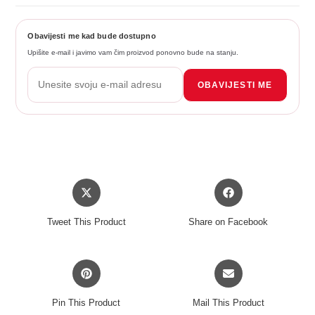
Obavijesti me kad bude dostupno
Upišite e-mail i javimo vam čim proizvod ponovno bude na stanju.
OBAVIJESTI ME
Opens
Opens
in
in
a
a
Tweet This Product
Share on Facebook
new
new
window
window
Opens
Opens
in
in
a
a
Pin This Product
Mail This Product
new
new