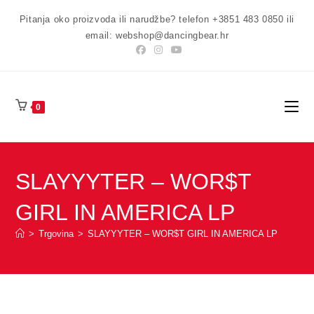
Preskoči
Pitanja oko proizvoda ili narudžbe? telefon +3851 483 0850 ili
na
email: webshop@dancingbear.hr
sadržaj
0
SLAYYYTER – WOR$T
GIRL IN AMERICA LP
>
Trgovina
>
SLAYYYTER – WOR$T GIRL IN AMERICA LP