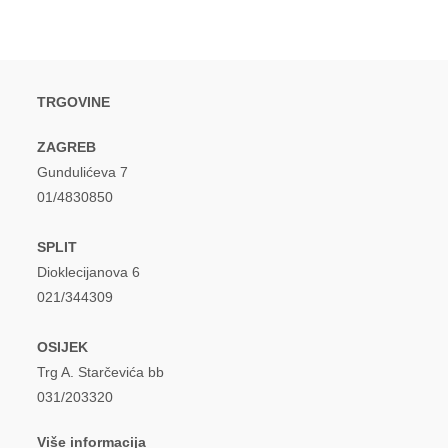
TRGOVINE
ZAGREB
Gundulićeva 7
01/4830850
SPLIT
Dioklecijanova 6
021/344309
OSIJEK
Trg A. Starčevića bb
031/203320
Više informacija