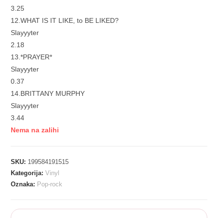
3.25
12.WHAT IS IT LIKE, to BE LIKED?
Slayyyter
2.18
13.*PRAYER*
Slayyyter
0.37
14.BRITTANY MURPHY
Slayyyter
3.44
Nema na zalihi
SKU:
199584191515
Kategorija:
Vinyl
Oznaka:
Pop-rock