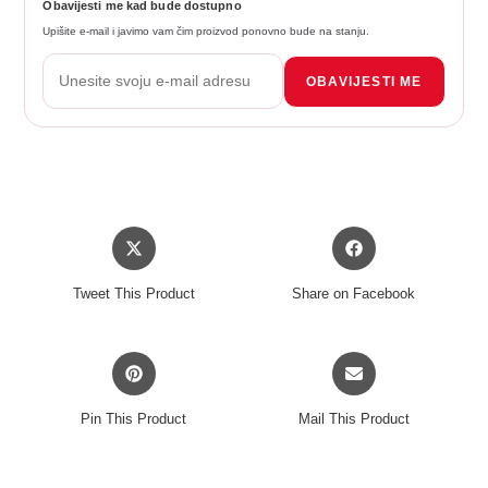
Obavijesti me kad bude dostupno
Upišite e-mail i javimo vam čim proizvod ponovno bude na stanju.
OBAVIJESTI ME
Opens
Opens
in
in
a
a
Tweet This Product
Share on Facebook
new
new
window
window
Opens
Opens
in
in
a
a
Pin This Product
Mail This Product
new
new
window
window