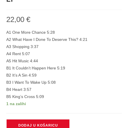
22,00
€
A1 One More Chance 5:28
A2 What Have I Done To Deserve This? 4:21
A3 Shopping 3:37
A4 Rent 5:07
A5 Hit Music 4:44
B1 It Couldn’t Happen Here 5:19
B2 It’s A Sin 4:59
B3 I Want To Wake Up 5:08
B4 Heart 3:57
B5 King’s Cross 5:09
1 na zalihi
PET
DODAJ U KOŠARICU