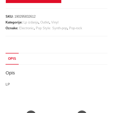
SHOP
BOYS
-
SKU:
190295832612
ACTUALLY
Kategorije:
Lp izdanja
,
Outlet
,
Vinyl
LP
Oznake:
Electronic
,
Pop Style: Synth-pop
,
Pop-rock
količina
OPIS
Opis
LP
Opens
Opens