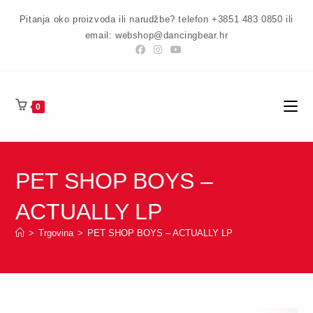
Preskoči
Pitanja oko proizvoda ili narudžbe? telefon +3851 483 0850 ili
na
email: webshop@dancingbear.hr
sadržaj
0
PET SHOP BOYS –
ACTUALLY LP
>
Trgovina
>
PET SHOP BOYS – ACTUALLY LP