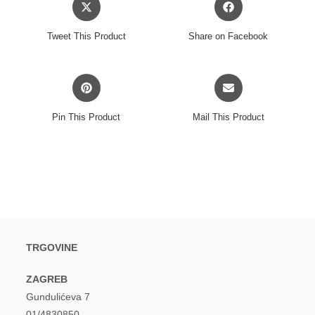
in
in
a
a
Tweet This Product
Share on Facebook
new
new
window
window
Opens
Opens
in
in
a
a
Pin This Product
Mail This Product
new
new
window
window
TRGOVINE
ZAGREB
Gundulićeva 7
01/4830850