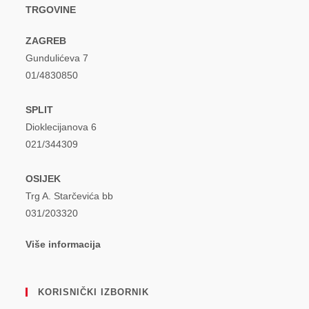
TRGOVINE
ZAGREB
Gundulićeva 7
01/4830850
SPLIT
Dioklecijanova 6
021/344309
OSIJEK
Trg A. Starčevića bb
031/203320
Više informacija
KORISNIČKI IZBORNIK