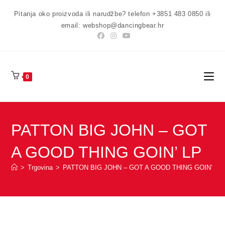
Preskoči
Pitanja oko proizvoda ili narudžbe? telefon +3851 483 0850 ili
na
email: webshop@dancingbear.hr
sadržaj
0
PATTON BIG JOHN – GOT
A GOOD THING GOIN’ LP
>
Trgovina
>
PATTON BIG JOHN – GOT A GOOD THING GOIN’ LP