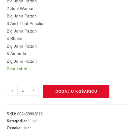
Big John Patton
2.Soul Woman
Big John Patton
3.Ain’t That Peculiar
Big John Patton
4.Shake
Big John Patton
5.Amanda
Big John Patton
2 na zalihi
PATTON
-
+
DODAJ U KOŠARICU
BIG
JOHN
-
SKU:
602458892819
GOT
Kategorija:
Vinyl
A
Oznaka:
Jazz
GOOD