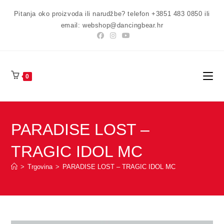
Preskoči
Pitanja oko proizvoda ili narudžbe? telefon +3851 483 0850 ili
na
email: webshop@dancingbear.hr
sadržaj
0
PARADISE LOST –
TRAGIC IDOL MC
>
Trgovina
>
PARADISE LOST – TRAGIC IDOL MC