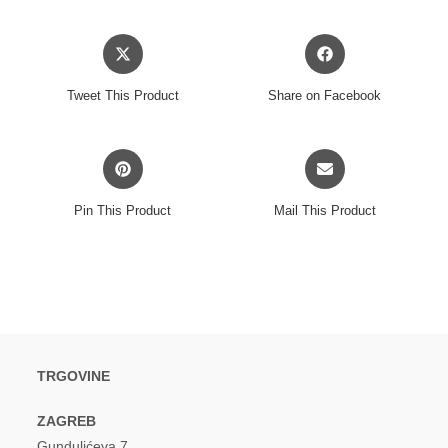
Opens
Opens
in
in
a
a
Tweet This Product
Share on Facebook
new
new
window
window
Opens
Opens
in
in
a
a
Pin This Product
Mail This Product
new
new
window
window
TRGOVINE
ZAGREB
Gundulićeva 7