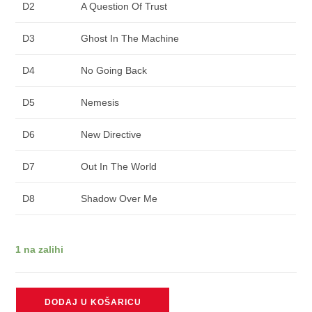
D2
A Question Of Trust
D3
Ghost In The Machine
D4
No Going Back
D5
Nemesis
D6
New Directive
D7
Out In The World
D8
Shadow Over Me
1 na zalihi
NINE
DODAJ U KOŠARICU
INCH