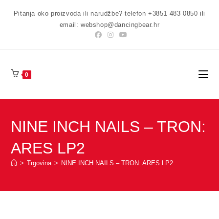
Preskoči
Pitanja oko proizvoda ili narudžbe? telefon +3851 483 0850 ili
na
email: webshop@dancingbear.hr
sadržaj
0
NINE INCH NAILS – TRON:
ARES LP2
>
Trgovina
>
NINE INCH NAILS – TRON: ARES LP2