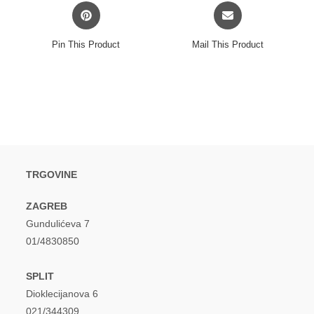
Opens
Opens
in
in
a
a
Pin This Product
Mail This Product
new
new
window
window
TRGOVINE
ZAGREB
Gundulićeva 7
01/4830850
SPLIT
Dioklecijanova 6
021/344309