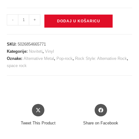
MUSE
-
+
DODAJ U KOŠARICU
-
WOW!
SIGNAL
SKU:
5026854665771
translucent
Kategorije:
Noviteti
,
Vinyl
red
Oznake:
Alternative Metal
,
Pop-rock
,
Rock Style: Alternative Rock
,
&
space rock
grey
galaxy
vinyl
LP
količina
Opens
Opens
in
in
a
a
Tweet This Product
Share on Facebook
new
new
window
window