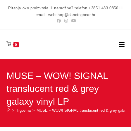
Preskoči
Pitanja oko proizvoda ili narudžbe? telefon +3851 483 0850 ili
na
email: webshop@dancingbear.hr
sadržaj
0
MUSE – WOW! SIGNAL
translucent red & grey
galaxy vinyl LP
>
Trgovina
>
MUSE – WOW! SIGNAL translucent red & grey galaxy 