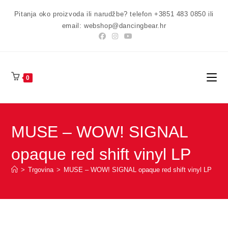
Preskoči
Pitanja oko proizvoda ili narudžbe? telefon +3851 483 0850 ili
na
email: webshop@dancingbear.hr
sadržaj
0
MUSE – WOW! SIGNAL
opaque red shift vinyl LP
>
Trgovina
>
MUSE – WOW! SIGNAL opaque red shift vinyl LP