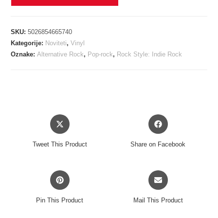
-
WOW!
SIGNAL
SKU:
5026854665740
opaque
Kategorije:
Noviteti
,
Vinyl
red
Oznake:
Alternative Rock
,
Pop-rock
,
Rock Style: Indie Rock
shift
vinyl
LP
količina
Opens
Opens
in
in
a
a
Tweet This Product
Share on Facebook
new
new
window
window
Opens
Opens
in
in
a
a
Pin This Product
Mail This Product
new
new
window
window