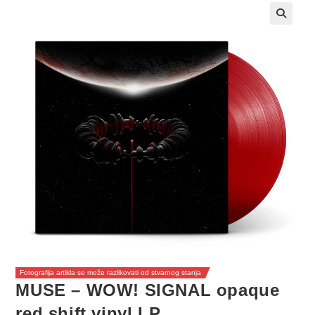
Fotografija artikla se može razlikovati od stvarnog stanja
MUSE – WOW! SIGNAL opaque
red shift vinyl LP