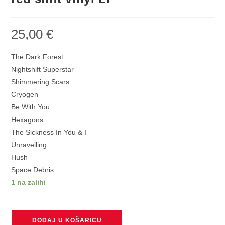
25,00
€
The Dark Forest
Nightshift Superstar
Shimmering Scars
Cryogen
Be With You
Hexagons
The Sickness In You & I
Unravelling
Hush
Space Debris
1 na zalihi
MUSE
DODAJ U KOŠARICU