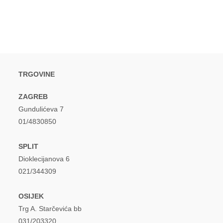
TRGOVINE
ZAGREB
Gundulićeva 7
01/4830850
SPLIT
Dioklecijanova 6
021/344309
OSIJEK
Trg A. Starčevića bb
031/203320