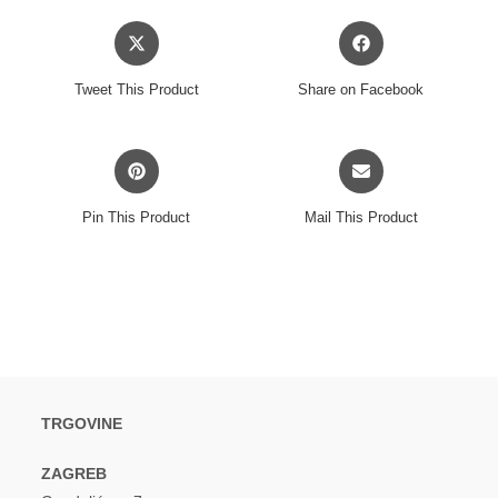
Opens
Opens
in
in
a
a
Tweet This Product
Share on Facebook
new
new
window
window
Opens
Opens
in
in
a
a
Pin This Product
Mail This Product
new
new
window
window
TRGOVINE
ZAGREB