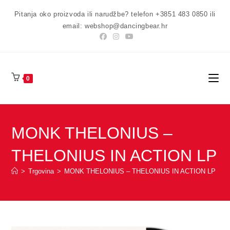
Preskoči
Pitanja oko proizvoda ili narudžbe? telefon +3851 483 0850 ili
na
email: webshop@dancingbear.hr
sadržaj
0
MONK THELONIUS –
THELONIUS IN ACTION LP
>
Trgovina
>
MONK THELONIUS – THELONIUS IN ACTION LP