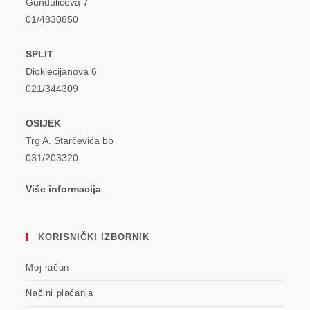
Gundulićeva 7
01/4830850
SPLIT
Dioklecijanova 6
021/344309
OSIJEK
Trg A. Starčevića bb
031/203320
Više informacija
KORISNIČKI IZBORNIK
Moj račun
Načini plaćanja