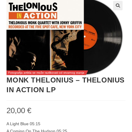
Fotografija artikla se može razlikovati od stvarnog stanja
MONK THELONIUS – THELONIUS
IN ACTION LP
20,00
€
A Light Blue 05:15
A Coming On The Hudson 05:25