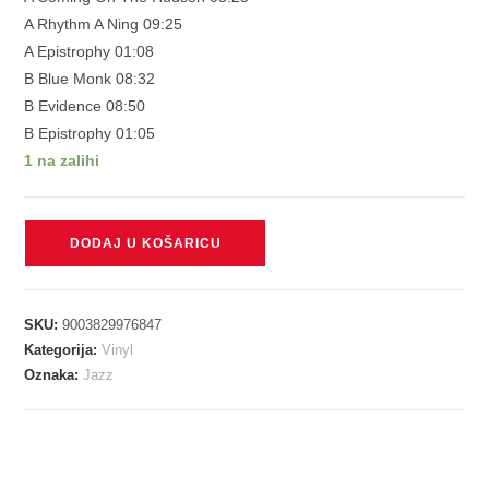
A Rhythm A Ning 09:25
A Epistrophy 01:08
B Blue Monk 08:32
B Evidence 08:50
B Epistrophy 01:05
1 na zalihi
MONK
DODAJ U KOŠARICU
THELONIUS
-
THELONIUS
SKU:
9003829976847
IN
Kategorija:
Vinyl
ACTION
Oznaka:
Jazz
LP
količina