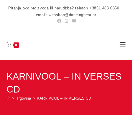
Preskoči
Pitanja oko proizvoda ili narudžbe? telefon +3851 483 0850 ili
na
email: webshop@dancingbear.hr
sadržaj
0
KARNIVOOL – IN VERSES
CD
>
Trgovina
>
KARNIVOOL – IN VERSES CD