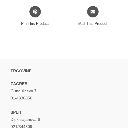
Opens
Opens
in
in
a
a
Pin This Product
Mail This Product
new
new
window
window
TRGOVINE
ZAGREB
Gundulićeva 7
01/4830850
SPLIT
Dioklecijanova 6
021/344309