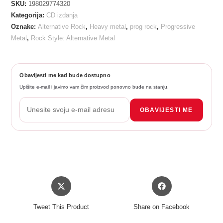
SKU:
198029774320
Kategorija:
CD izdanja
Oznake:
Alternative Rock
,
Heavy metal
,
prog rock
,
Progressive
Metal
,
Rock Style: Alternative Metal
Obavijesti me kad bude dostupno
Upišite e-mail i javimo vam čim proizvod ponovno bude na stanju.
OBAVIJESTI ME
Opens
Opens
in
in
a
a
Tweet This Product
Share on Facebook
new
new
window
window