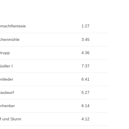
machtfantasie
1:27
chenmühle
3:45
trupp
4:36
silier I
7:37
nlieder
6:41
aulwurf
5:27
erhenker
6:14
 und Sturm
4:12