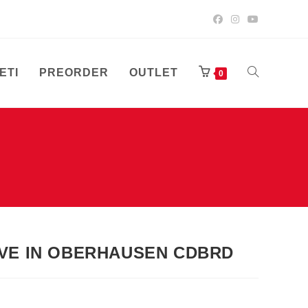
ETI
PREORDER
OUTLET
UKLJUČI/ISK
0
PRETRAGU
WEB-
IVE IN OBERHAUSEN CDBRD
STRANICE