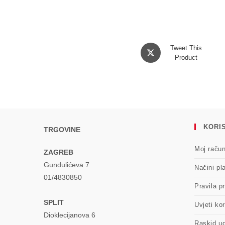
Opens
Tweet This
in
Product
a
new
window
KORIS
TRGOVINE
Moj raču
ZAGREB
Gundulićeva 7
Načini pl
01/4830850
Pravila pr
SPLIT
Uvjeti kor
Dioklecijanova 6
Raskid u