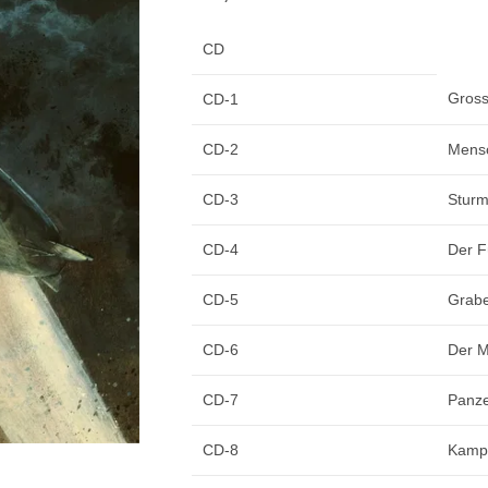
CD
Gross
CD-1
CD-2
Mens
CD-3
Sturm
CD-4
Der Fü
CD-5
Grabe
CD-6
Der M
CD-7
Panz
CD-8
Kampf