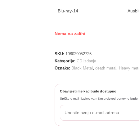
Blu-ray-14
Ausbl
Nema na zalihi
SKU:
198029052725
Kategorija:
CD izdanja
Oznake:
Black Metal
,
death metal
,
Heavy met
Obavijesti me kad bude dostupno
Upišite e-mail i javimo vam čim proizvod ponovno bude 