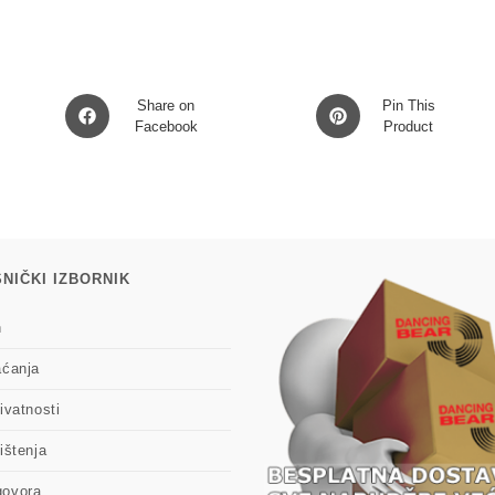
Opens
Opens
Share on
Pin This
in
Facebook
in
Product
a
a
new
new
window
window
NIČKI IZBORNIK
n
aćanja
ivatnosti
ištenja
govora