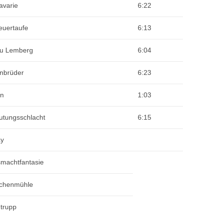
avarie
6:22
euertaufe
6:13
zu Lemberg
6:04
nbrüder
6:23
un
1:03
utungsschlacht
6:15
ay
machtfantasie
chenmühle
trupp