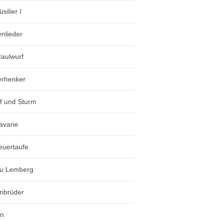
silier I
nlieder
aulwurf
erhenker
 und Sturm
avarie
euertaufe
zu Lemberg
nbrüder
un