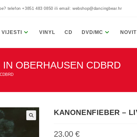
žbe? telefon +3851 483 0850 ili email: webshop@dancingbear.hr
VIJESTI
VINYL
CD
DVD/MC
NOVIT
E IN OBERHAUSEN CDBRD
 CDBRD
KANONENFIEBER – L
23,00
€