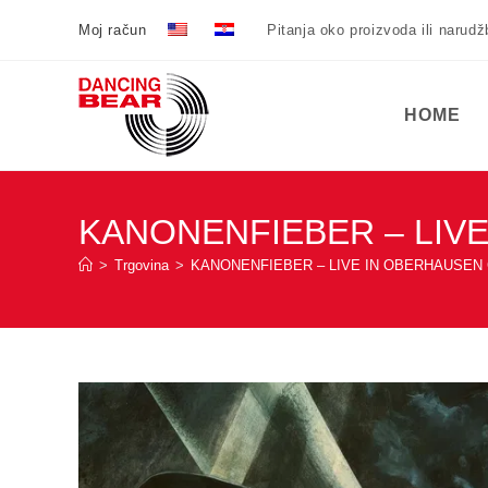
Preskoči
Moj račun
Pitanja oko proizvoda ili narud
na
sadržaj
HOME
KANONENFIEBER – LIV
>
Trgovina
>
KANONENFIEBER – LIVE IN OBERHAUSEN