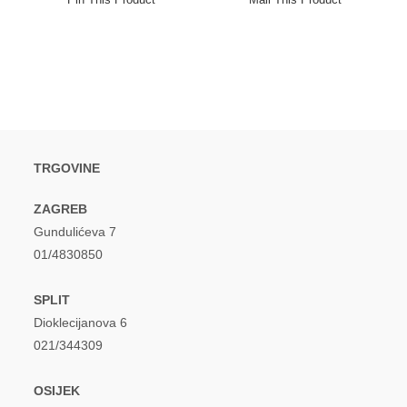
new
new
window
window
TRGOVINE
ZAGREB
Gundulićeva 7
01/4830850
SPLIT
Dioklecijanova 6
021/344309
OSIJEK