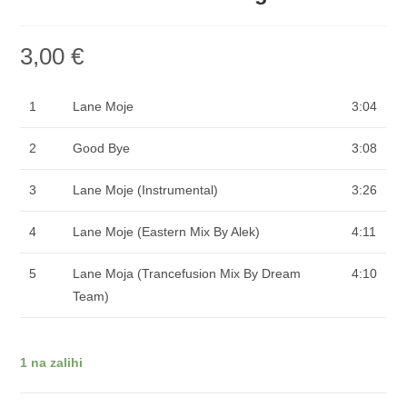
3,00
€
1
Lane Moje
3:04
2
Good Bye
3:08
3
Lane Moje (Instrumental)
3:26
4
Lane Moje (Eastern Mix By Alek)
4:11
5
Lane Moja (Trancefusion Mix By Dream
4:10
Team)
1 na zalihi