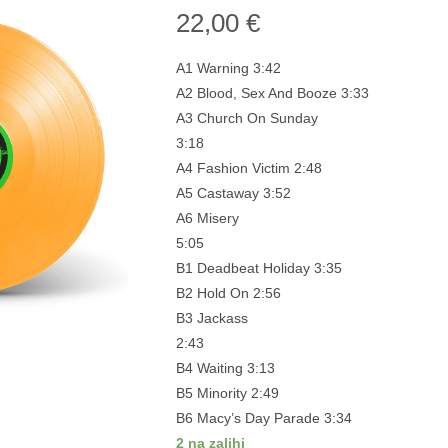
22,00
€
A1 Warning 3:42
A2 Blood, Sex And Booze 3:33
A3 Church On Sunday
3:18
A4 Fashion Victim 2:48
A5 Castaway 3:52
A6 Misery
5:05
B1 Deadbeat Holiday 3:35
B2 Hold On 2:56
B3 Jackass
2:43
B4 Waiting 3:13
B5 Minority 2:49
B6 Macy’s Day Parade 3:34
2 na zalihi