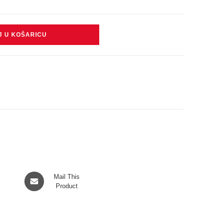
J U KOŠARICU
Opens
Mail This
in
Product
a
new
window