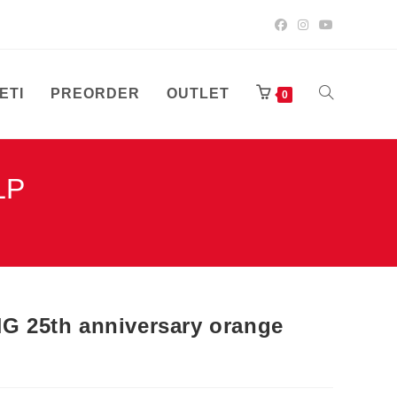
ETI
PREORDER
OUTLET
UKLJUČI/ISK
0
LP
PRETRAGU
WEB-
 25th anniversary orange
STRANICE