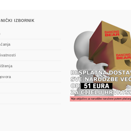
NIČKI IZBORNIK
n
aćanja
ivatnosti
ištenja
govora