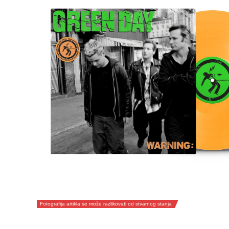
Fotografija artikla se može razlikovati od stvarnog stanja