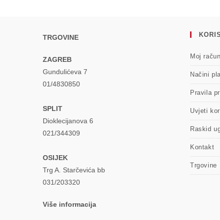
KORIS
TRGOVINE
Moj raču
ZAGREB
Gundulićeva 7
Načini pl
01/4830850
Pravila pr
SPLIT
Uvjeti kor
Dioklecijanova 6
Raskid u
021/344309
Kontakt
OSIJEK
Trgovine
Trg A. Starčevića bb
031/203320
Više informacija