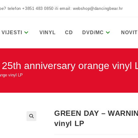
žbe? telefon +3851 483 0850 ili email: webshop@dancingbear.hr
VIJESTI
VINYL
CD
DVD/MC
NOVIT
th anniversary orange vinyl 
nge vinyl LP
GREEN DAY – WARNING
vinyl LP