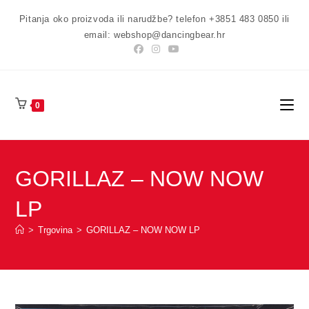
Preskoči
Pitanja oko proizvoda ili narudžbe? telefon +3851 483 0850 ili
na
email: webshop@dancingbear.hr
sadržaj
0
GORILLAZ – NOW NOW
LP
>
Trgovina
>
GORILLAZ – NOW NOW LP