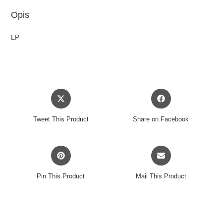
Opis
LP
Opens
Opens
in
in
a
a
Tweet This Product
Share on Facebook
new
new
window
window
Opens
Opens
in
in
a
a
Pin This Product
Mail This Product
new
new
window
window