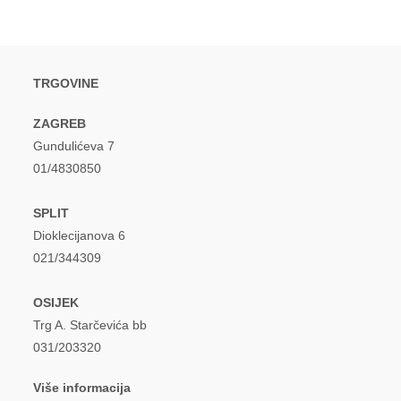
TRGOVINE
ZAGREB
Gundulićeva 7
01/4830850
SPLIT
Dioklecijanova 6
021/344309
OSIJEK
Trg A. Starčevića bb
031/203320
Više informacija