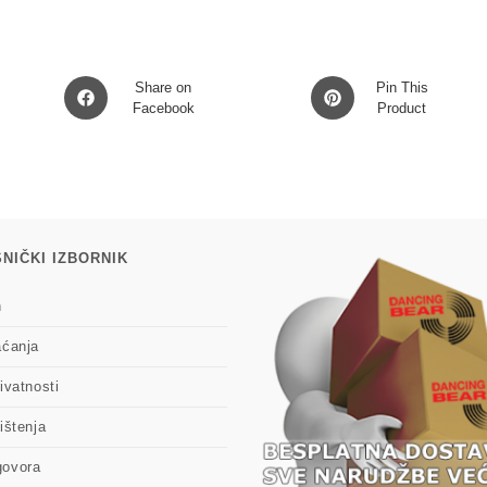
količina
Opens
Opens
Share on
Pin This
in
Facebook
in
Product
a
a
new
new
window
window
NIČKI IZBORNIK
n
aćanja
ivatnosti
ištenja
govora