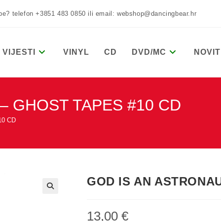
žbe? telefon +3851 483 0850 ili email: webshop@dancingbear.hr
VIJESTI
VINYL
CD
DVD/MC
NOVIT
– GHOST TAPES #10 CD
10 CD
GOD IS AN ASTRONAU
13,00
€