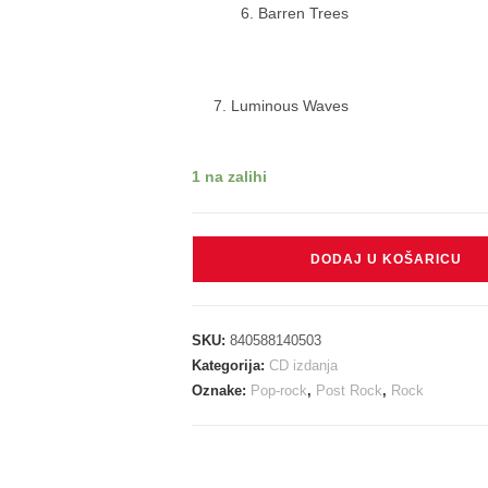
6. Barren Trees
7. Luminous Waves
1 na zalihi
GOD
DODAJ U KOŠARICU
IS
AN
ASTRONAUT
SKU:
840588140503
-
Kategorija:
CD izdanja
GHOST
Oznake:
Pop-rock
,
Post Rock
,
Rock
TAPES
#10
CD