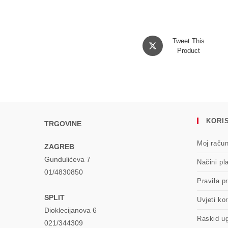
Opens
Tweet This
in
Product
a
new
window
KORIS
TRGOVINE
Moj raču
ZAGREB
Gundulićeva 7
Načini pl
01/4830850
Pravila pr
SPLIT
Uvjeti kor
Dioklecijanova 6
Raskid u
021/344309