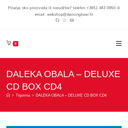
Preskoči
Pitanja oko proizvoda ili narudžbe? telefon +3851 483 0850 ili
na
email: webshop@dancingbear.hr
sadržaj
0
DALEKA OBALA – DELUXE
CD BOX CD4
>
Trgovina
>
DALEKA OBALA – DELUXE CD BOX CD4