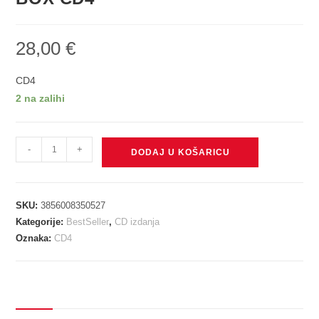
28,00
€
CD4
2 na zalihi
DALEKA
-
+
DODAJ U KOŠARICU
OBALA
-
DELUXE
SKU:
3856008350527
CD
Kategorije:
BestSeller
,
CD izdanja
BOX
Oznaka:
CD4
CD4
količina