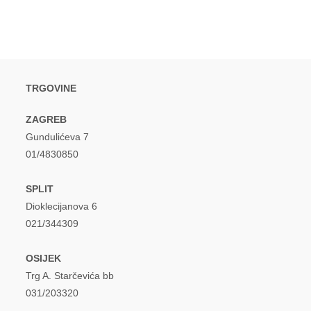
TRGOVINE
ZAGREB
Gundulićeva 7
01/4830850
SPLIT
Dioklecijanova 6
021/344309
OSIJEK
Trg A. Starčevića bb
031/203320