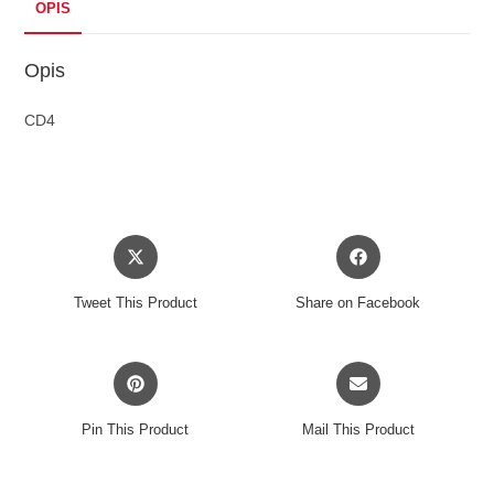
OPIS
Opis
CD4
Opens
Opens
in
in
a
a
Tweet This Product
Share on Facebook
new
new
window
window
Opens
Opens
in
in
a
a
Pin This Product
Mail This Product
new
new
window
window