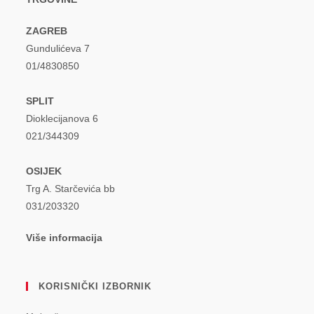
ZAGREB
Gundulićeva 7
01/4830850
SPLIT
Dioklecijanova 6
021/344309
OSIJEK
Trg A. Starčevića bb
031/203320
Više informacija
KORISNIČKI IZBORNIK