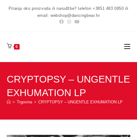
Preskoči
Pitanja oko proizvoda ili narudžbe? telefon +3851 483 0850 ili
na
email: webshop@dancingbear.hr
sadržaj
0
CRYPTOPSY – UNGENTLE
EXHUMATION LP
>
Trgovina
>
CRYPTOPSY – UNGENTLE EXHUMATION LP