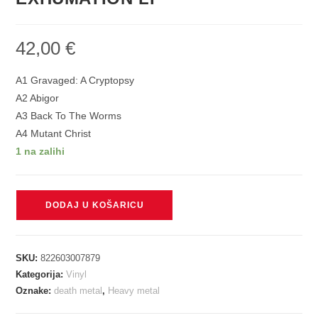
42,00
€
A1 Gravaged: A Cryptopsy
A2 Abigor
A3 Back To The Worms
A4 Mutant Christ
1 na zalihi
CRYPTOPSY
DODAJ U KOŠARICU
-
UNGENTLE
EXHUMATION
SKU:
822603007879
LP
Kategorija:
Vinyl
količina
Oznake:
death metal
,
Heavy metal