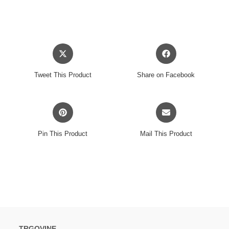
Opens
Opens
in
in
a
a
Tweet This Product
Share on Facebook
new
new
window
window
Opens
Opens
in
in
a
a
Pin This Product
Mail This Product
new
new
window
window
TRGOVINE