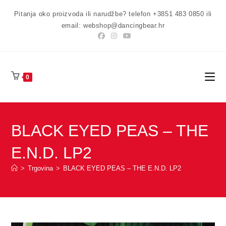
Preskoči
Pitanja oko proizvoda ili narudžbe? telefon +3851 483 0850 ili
na
email: webshop@dancingbear.hr
sadržaj
0
BLACK EYED PEAS – THE
E.N.D. LP2
>
Trgovina
>
BLACK EYED PEAS – THE E.N.D. LP2