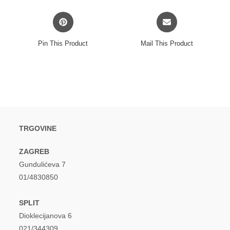
window
window
Opens
Opens
in
in
a
a
Pin This Product
Mail This Product
new
new
window
window
TRGOVINE
ZAGREB
Gundulićeva 7
01/4830850
SPLIT
Dioklecijanova 6
021/344309