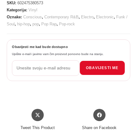
SKU:
602475380573
Kategorija:
Vinyl
Oznake:
Conscious
,
Contemporary R&B
,
Electro
,
Electronic
,
Funk /
Soul
,
hip-hop
,
pop
,
Pop Rap
,
Pop-rock
Obavijesti me kad bude dostupno
Upišite e-mail i javimo vam čim proizvod ponovno bude na stanju.
OBAVIJESTI ME
Opens
Opens
in
in
a
a
Tweet This Product
Share on Facebook
new
new