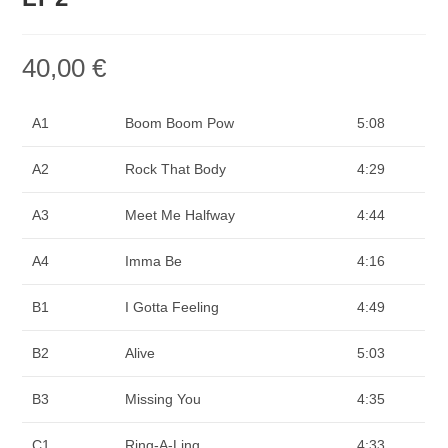
40,00
€
A1
Boom Boom Pow
5:08
A2
Rock That Body
4:29
A3
Meet Me Halfway
4:44
A4
Imma Be
4:16
B1
I Gotta Feeling
4:49
B2
Alive
5:03
B3
Missing You
4:35
C1
Ring-A-Ling
4:33