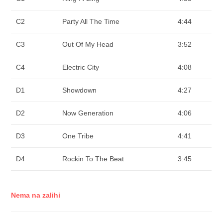
C2
Party All The Time
4:44
C3
Out Of My Head
3:52
C4
Electric City
4:08
D1
Showdown
4:27
D2
Now Generation
4:06
D3
One Tribe
4:41
D4
Rockin To The Beat
3:45
Nema na zalihi