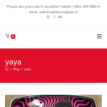
Preskoči
Pitanja oko proizvoda ili narudžbe? telefon +3851 483 0850 ili
na
email: webshop@dancingbear.hr
sadržaj
0
yaya
>
Blog
>
yaya