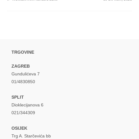
JUNACI
GRUPE
JINX
I
TBF
NAPUNJENIH
BATERIJA
PRIPREMAJU
MAŠTOVIT
GLAZBENI
SLOŽENAC
TRGOVINE
ZAGREB
Gundulićeva 7
01/4830850
SPLIT
Dioklecijanova 6
021/344309
OSIJEK
Trg A. Starčevića bb