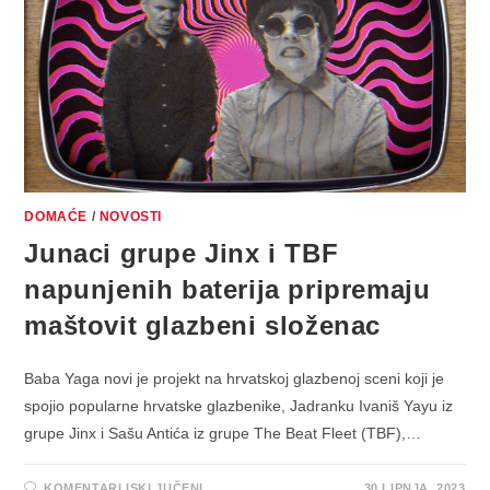
DOMAĆE
/
NOVOSTI
Junaci grupe Jinx i TBF
napunjenih baterija pripremaju
maštovit glazbeni složenac
Baba Yaga novi je projekt na hrvatskoj glazbenoj sceni koji je
spojio popularne hrvatske glazbenike, Jadranku Ivaniš Yayu iz
grupe Jinx i Sašu Antića iz grupe The Beat Fleet (TBF),…
ZA
KOMENTARI ISKLJUČENI
30 LIPNJA, 2023