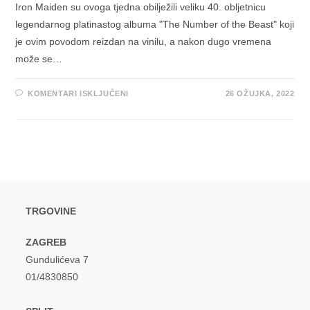
Iron Maiden su ovoga tjedna obilježili veliku 40. obljetnicu
legendarnog platinastog albuma "The Number of the Beast" koji
je ovim povodom reizdan na vinilu, a nakon dugo vremena
može se…
ZA
KOMENTARI ISKLJUČENI
26 OŽUJKA, 2022
IRON
MAIDEN
OBILJEŽILI
40.
OBLJETNICU
LEGENDARNOG
PLATINASTOG
ALBUMA
“THE
NUMBER
OF
THE
BEAST”
TRGOVINE
ZAGREB
Gundulićeva 7
01/4830850