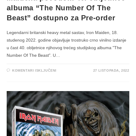
albuma “The Number Of The
Beast” dostupno za Pre-order
Legendarni britanski heavy metal sastav, Iron Maiden, 18.
studenog 2022. godine objavljuje trostruko crno vinilno izdanje
u čast 40. obljetnice njihovog trećeg studijskog albuma "The
Number Of The Beast". U…
ZA
KOMENTARI ISKLJUČENI
27 LISTOPADA, 2022
TROSTRUKO
VINILNO
IZDANJE
IRON
MAIDENA
POVODOM
40.
OBLJETNICE
ALBUMA
“THE
NUMBER
OF
THE
BEAST”
DOSTUPNO
ZA