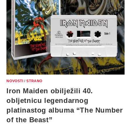
PRE-
ORDER
NOVOSTI
/
STRANO
Iron Maiden obilježili 40.
obljetnicu legendarnog
platinastog albuma “The Number
of the Beast”