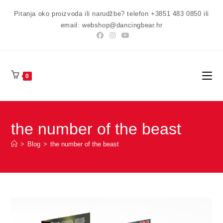
Preskoči
Pitanja oko proizvoda ili narudžbe? telefon +3851 483 0850 ili
na
email: webshop@dancingbear.hr
sadržaj
0
the number of the beast
>
Blog
>
the number of the beast