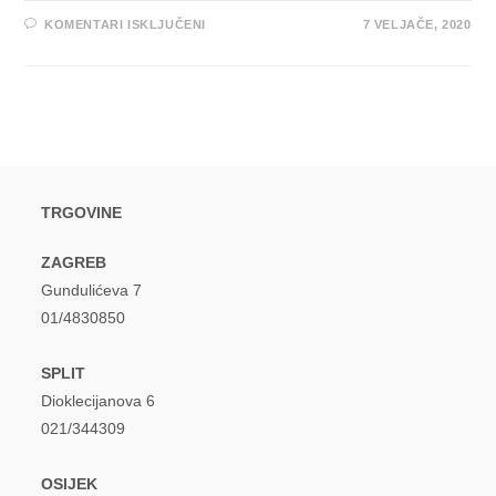
ZA
KOMENTARI ISKLJUČENI
7 VELJAČE, 2020
THE
BLACK
KEYS
IMAJU
NAJPRODAVANIJI
INOZEMNI
ALBUM
2019.
U
HRVATSKOJ
TRGOVINE
ZAGREB
Gundulićeva 7
01/4830850
SPLIT
Dioklecijanova 6
021/344309
OSIJEK