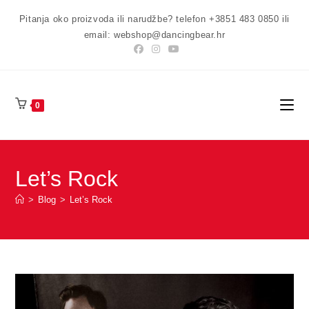
Preskoči
Pitanja oko proizvoda ili narudžbe? telefon +3851 483 0850 ili
na
email: webshop@dancingbear.hr
sadržaj
0
Let’s Rock
>
Blog
>
Let’s Rock