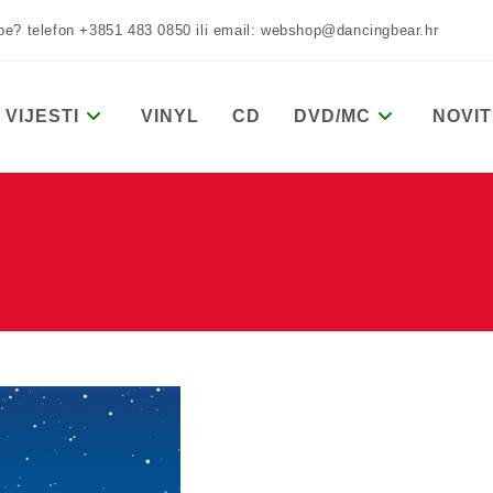
žbe? telefon +3851 483 0850 ili email: webshop@dancingbear.hr
VIJESTI
VINYL
CD
DVD/MC
NOVIT