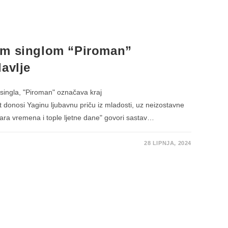
im singlom “Piroman”
avlje
singla, "Piroman" označava kraj
 donosi Yaginu ljubavnu priču iz mladosti, uz neizostavne
tara vremena i tople ljetne dane" govori sastav…
28 LIPNJA, 2024
IM
”
JE
E