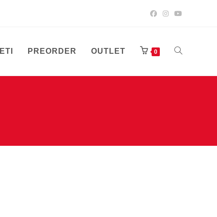
ETI
PREORDER
OUTLET
UKLJUČI/ISK
0
PRETRAGU
WEB-
STRANICE