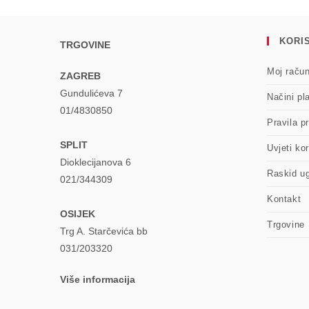
KORIS
TRGOVINE
Moj raču
ZAGREB
Gundulićeva 7
Načini pl
01/4830850
Pravila pr
SPLIT
Uvjeti kor
Dioklecijanova 6
Raskid u
021/344309
Kontakt
OSIJEK
Trgovine
Trg A. Starčevića bb
031/203320
Više informacija