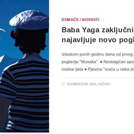
DOMAĆE
/
NOVOSTI
Baba Yaga zaključn
najavljuje novo pogl
Izlaskom punih godinu dana od prvog 
poglavlja "Musaka" ● Nostalgičan spot
motive ljeta ● Pjesma "vraća u neka s
ZA
KOMENTARI ISKLJUČENI
BABA
YAGA
ZAKLJUČN
SINGLOM
“PIROMAN
NAJAVLJU
NOVO
POGLAVLJ