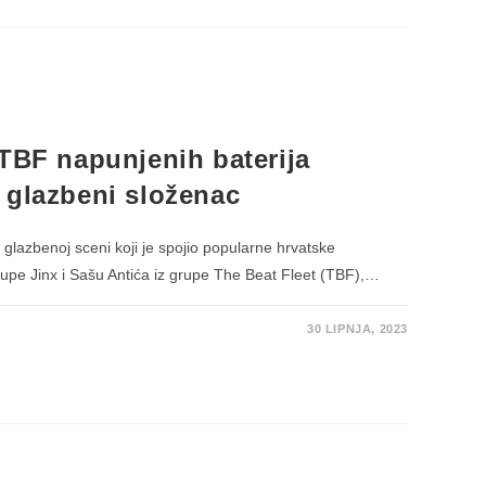
 TBF napunjenih baterija
 glazbeni složenac
 glazbenoj sceni koji je spojio popularne hrvatske
rupe Jinx i Sašu Antića iz grupe The Beat Fleet (TBF),…
30 LIPNJA, 2023
IH
JU
C