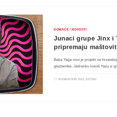
DOMAĆE
/
NOVOSTI
Junaci grupe Jinx i
pripremaju maštovit
Baba Yaga novi je projekt na hrvatskoj
glazbenike, Jadranku Ivaniš Yayu iz g
ZA
KOMENTARI ISKLJUČENI
JUNACI
GRUPE
JINX
I
TBF
NAPUNJEN
BATERIJA
PRIPREMA
MAŠTOVIT
GLAZBENI
SLOŽENA