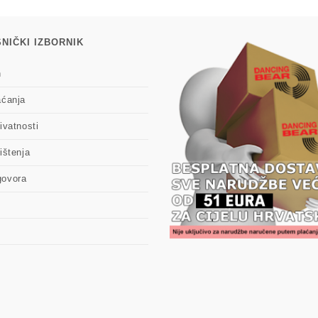
NIČKI IZBORNIK
n
aćanja
ivatnosti
ištenja
govora