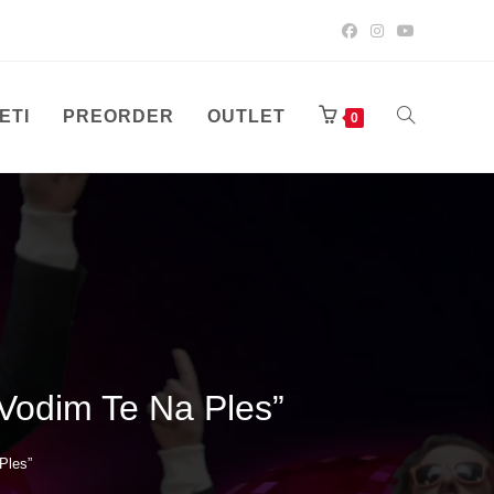
ETI
PREORDER
OUTLET
UKLJUČI/ISK
0
PRETRAGU
WEB-
“Vodim Te Na Ples”
STRANICE
Ples”