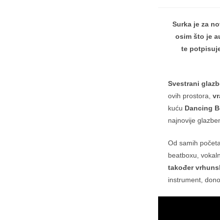
Surka je za no
osim što je a
te potpisuj
Svestrani glazb
ovih prostora,
vr
kuću
Dancing B
najnovije glazben
Od samih početa
beatboxu, vokalno
također vrhuns
instrument, dono