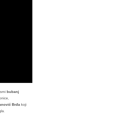
jesmi
bubanj
onice,
anović Brđa
koji
gla.