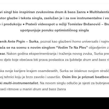
objavljena:
objave:
vi singl bio inspiriran zvukovima drum & bass žanra ● Multitalenti
utor glazbe i teksta singla, zaslužan je i za sve instrumentalne i v
e i produkciju ● Prateći videospot u režiji Tomislav Brđanović – B
upotpunjuje poruku optimističnog singla
enik Ante Prgin – Surka
, poznat kao glazbeni
homo universalis
i najm
aća se na scenu s novim singlom “Vodim Te Na Ples”
objavljenim 
ear.
Nakon godina eksperimentiranja i traženja novog zvuka, Surka pred
o djelo koje obećava biti prava poslastica za ljubitelje
drum and bass
r
ka svoje karijere krajem osamdesetih, Surka se istaknuo svojom stra
j tehnici koju je brzo zavolio i usavršio.
Osim što je priznati beatbox
ki
multi-instrumentalist.
Na novom singlu odlučio je sjesti za bubnjeve
seći ritmove u maniri
drum and bass
žanra