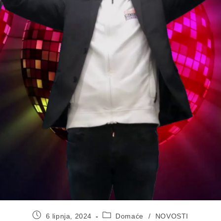
Objava
Kategorija
6 lipnja, 2024
Domaće
/
NOVOSTI