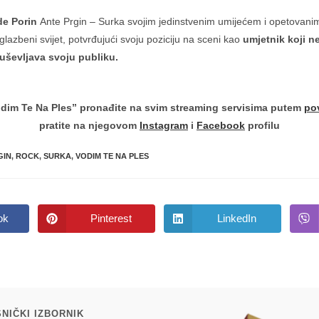
de Porin
Ante Prgin – Surka svojim jedinstvenim umijećem i opetovanim
glazbeni svijet, potvrđujući svoju poziciju na sceni kao
umjetnik koji n
uševljava svoju publiku.
odim Te Na Ples” pronađite na svim streaming servisima putem
po
pratite na njegovom
Instagram
i
Facebook
profilu
GIN
,
ROCK
,
SURKA
,
VODIM TE NA PLES
ok
Pinterest
LinkedIn
Opens
Opens
in
in
a
a
new
new
w
window
window
NIČKI IZBORNIK