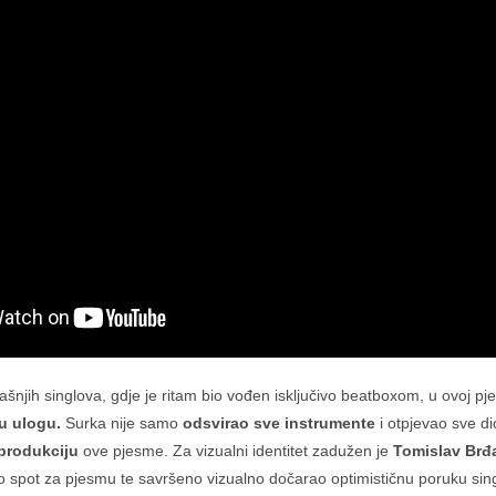
jašnjih singlova, gdje je ritam bio vođen isključivo beatboxom, u ovoj p
u ulogu.
Surka nije samo
odsvirao sve instrumente
i otpjevao sve di
 produkciju
ove pjesme. Za vizualni identitet zadužen je
Tomislav Brđ
rao spot za pjesmu te savršeno vizualno dočarao optimističnu poruku sin