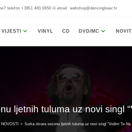
žbe? telefon +3851 483 0850 ili email: webshop@dancingbear.hr
VIJESTI
VINYL
CD
DVD/MC
NOVIT
nu ljetnih tuluma uz novi singl 
NOVOSTI
>
Surka otvara sezonu ljetnih tuluma uz novi singl “Vodim Te Na 