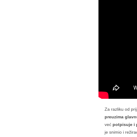
Za razliku od pri
preuzima glavn
već
potpisuje i
je snimio i reži