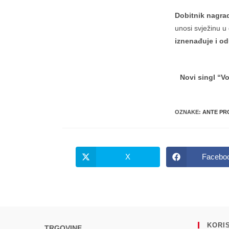
Dobitnik nagra
unosi svježinu u 
iznenađuje i od
Novi singl “V
OZNAKE
:
ANTE PR
X
Facebo
Opens
Opens
in
in
a
a
new
new
window
windo
KORIS
TRGOVINE