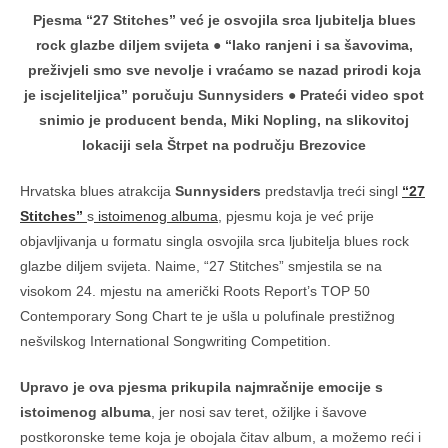
Pjesma “27 Stitches” već je osvojila srca ljubitelja blues
rock glazbe diljem svijeta
●
“Iako ranjeni i sa šavovima,
preživjeli smo sve nevolje i vraćamo se nazad prirodi koja
je iscjeliteljica” poručuju Sunnysiders
●
Prateći video spot
snimio je producent benda, Miki Nopling, na slikovitoj
lokaciji sela Štrpet na području Brezovice
Hrvatska blues atrakcija
Sunnysiders
predstavlja treći singl
“27
Stitches”
s
istoimenog albuma
, pjesmu koja je već prije
objavljivanja u formatu singla osvojila srca ljubitelja blues rock
glazbe diljem svijeta. Naime, “27 Stitches” smjestila se na
visokom 24. mjestu na američki Roots Report’s TOP 50
Contemporary Song Chart te je ušla u polufinale prestižnog
nešvilskog International Songwriting Competition.
Upravo je ova pjesma prikupila najmračnije emocije s
istoimenog albuma
, jer nosi sav teret, ožiljke i šavove
postkoronske teme koja je obojala čitav album, a možemo reći i