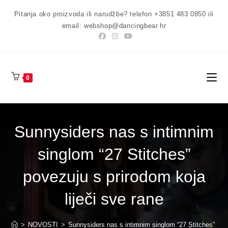
Preskoči
Pitanja oko proizvoda ili narudžbe? telefon +3851 483 0850 ili
na
email: webshop@dancingbear.hr
sadržaj
0
Sunnysiders nas s intimnim
singlom “27 Stitches”
povezuju s prirodom koja
liječi sve rane
>
NOVOSTI
>
Sunnysiders nas s intimnim singlom “27 Stitches” pove