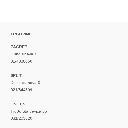
new
new
window
window
TRGOVINE
ZAGREB
Gundulićeva 7
01/4830850
SPLIT
Dioklecijanova 6
021/344309
OSIJEK
Trg A. Starčevića bb
031/203320