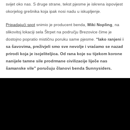
svijet oko nas. S druge strane, tekst pjesme je iskrena ispovijest
okorjelog grešnika koja ipak nosi nadu u iskupljenje.
Pripadajući spot
snimio je producent benda,
Miki Nopling
, na
slikovitoj lokaciji sela Štrpet na području Brezovice čime je
dostojno popratio mističnu poruku same pjesme.
“Iako ranjeni i
sa šavovima, preživjeli smo sve nevolje i vraćamo se nazad
prirodi koja je iscjeliteljica. Od rana koje su tijekom korone
nanijele tamne sile prodrmane civilizacije liječe nas
šamanske vile” poručuju članovi benda Sunnysiders.