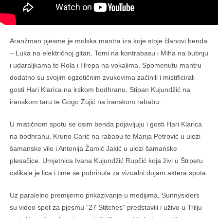
Aranžman pjesme je molska mantra iza koje stoje članovi benda
– Luka na električnoj gitari, Tomi na kontrabasu i Miha na bubnju
i udaraljkama te Rola i Hrepa na vokalima. Spomenutu mantru
dodatno su svojim egzotičnim zvukovima začinili i mistificirali
gosti Hari Klarica na irskom bodhranu, Stipan Kujundžić na
iranskom taru te Gogo Zujić na iranskom rababu.
U mističnom spotu se osim benda pojavljuju i gosti Hari Klarica
na bodhranu, Kruno Carić na rababu te Marija Petrović u ulozi
šamanske vile i Antonija Žamić Jakić u ulozi šamanske
plesačice. Umjetnica Ivana Kujundžić Rupčić koja živi u Štrpetu
oslikala je lica i time se pobrinula za vizualni dojam aktera spota.
Uz paralelno premijerno prikazivanje u medijima, Sunnysiders
su video spot za pjesmu “27 Stitches” predstavili i uživo u Trilju