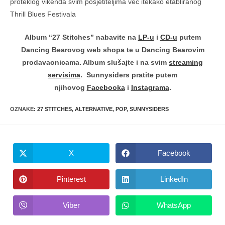
proteklog vikenda svim posjetiteljima već itekako etabliranog
Thrill Blues Festivala
Album “27 Stitches” nabavite na
LP-u
i
CD-u
putem
Dancing Bearovog web shopa te u Dancing Bearovim
prodavaonicama. Album slušajte i na svim
streaming
servisima
.
Sunnysiders pratite putem
njihovog
Facebooka
i
Instagrama
.
OZNAKE
:
27 STITCHES
,
ALTERNATIVE
,
POP
,
SUNNYSIDERS
X
Facebook
Opens
Opens
in
in
a
a
new
new
Pinterest
LinkedIn
Opens
Opens
window
window
in
in
a
a
new
new
Viber
WhatsApp
Opens
Opens
window
window
in
in
a
a