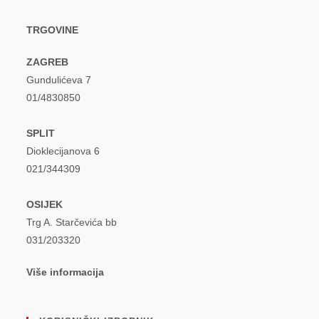
TRGOVINE
ZAGREB
Gundulićeva 7
01/4830850
SPLIT
Dioklecijanova 6
021/344309
OSIJEK
Trg A. Starčevića bb
031/203320
Više informacija