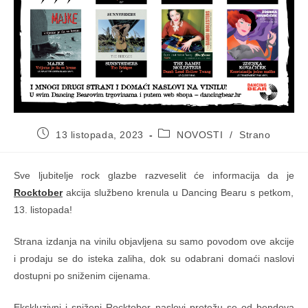
Objava
Kategorija
13 listopada, 2023
NOVOSTI
/
Strano
objavljena:
objave:
Sve ljubitelje rock glazbe razveselit će informacija da je
Rocktober
akcija službeno krenula u Dancing Bearu s petkom,
13. listopada!
Strana izdanja na vinilu objavljena su samo povodom ove akcije
i prodaju se do isteka zaliha, dok su odabrani domaći naslovi
dostupni po sniženim cijenama.
Ekskluzivni i sniženi Rocktober naslovi protežu se od bendova