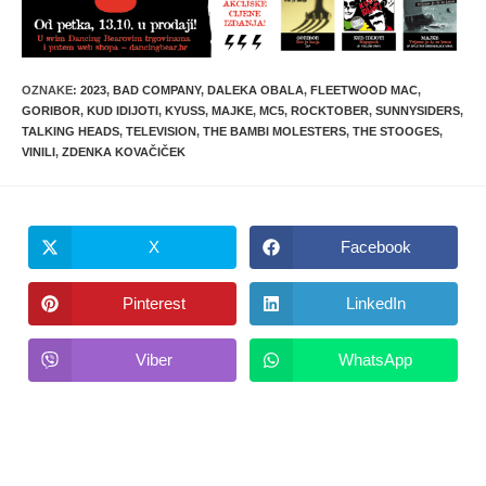
OZNAKE
:
2023
,
BAD COMPANY
,
DALEKA OBALA
,
FLEETWOOD MAC
,
GORIBOR
,
KUD IDIJOTI
,
KYUSS
,
MAJKE
,
MC5
,
ROCKTOBER
,
SUNNYSIDERS
,
TALKING HEADS
,
TELEVISION
,
THE BAMBI MOLESTERS
,
THE STOOGES
,
VINILI
,
ZDENKA KOVAČIČEK
X
Facebook
Opens
Opens
in
in
a
a
new
new
Pinterest
LinkedIn
Opens
Opens
window
window
in
in
a
a
new
new
Viber
WhatsApp
Opens
Opens
window
window
in
in
a
a
new
new
window
window