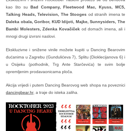
kao što su
Bad Company, Fleetwood Mac, Kyuss, MC5,
Talking Heads, Television, The Stooges
od stranih imena te
Daleka obala, Goribor, KUD Idijoti, Majke, Sunnysiders, The
Bambi Molesters, Zdenka Kovačiček
od domaćh imena, ali i
mnogi drugi izvrsni naslovi.
Ekskluzivne i snižene vinile možete kupiti u Dancing Bearovim
dućanima u Zagrebu (Gundulićeva 7), Splitu (Dioklecijanova 6) i
u Osijeku (pothodnik, Trg Ante Starčevića) te svim bolje
opremljenim prodavaonicama ploča.
Akcija vrijedi i putem Dancing Bearovog web shopa na poveznici
dancingbear.hr
, a traje do isteka zaliha.