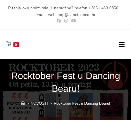
Preskoči
Pitanja oko proizvoda ili narudžbe? telefon +3851 483 0850 ili
na
email: webshop@dancingbear.hr
sadržaj
0
Rocktober Fest u Dancing
Bearu!
>
NOVOSTI
>
Rocktober Fest u Dancing Bearu!