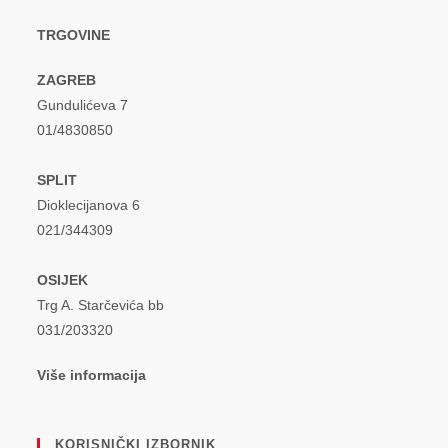
TRGOVINE
ZAGREB
Gundulićeva 7
01/4830850
SPLIT
Dioklecijanova 6
021/344309
OSIJEK
Trg A. Starčevića bb
031/203320
Više informacija
KORISNIČKI IZBORNIK