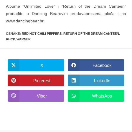
Albume ”Unlimited Love” i ”Return of the Dream Canteen”
pronađite u Dancing Bearovim prodavaonicama ploča i na
www.dancingbear.hr
.
OZNAKE
:
RED HOT CHILI PEPPERS
,
RETURN OF THE DREAM CANTEEN
,
RHCP
,
WARNER
X
Facebook
Opens
Opens
in
in
a
a
new
new
Pinterest
LinkedIn
Opens
Opens
window
window
in
in
a
a
new
new
Viber
WhatsApp
Opens
Opens
window
window
in
in
a
a
new
new
window
window