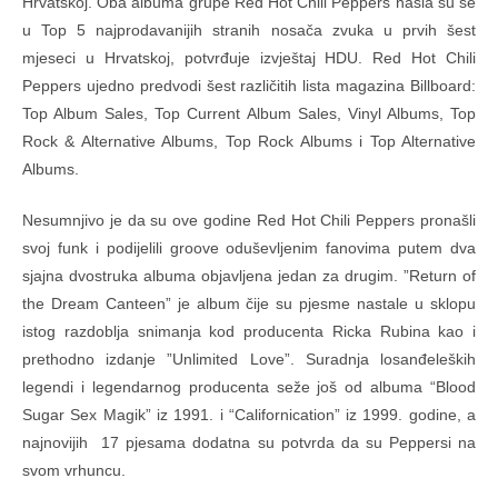
Hrvatskoj. Oba albuma grupe Red Hot Chili Peppers našla su se
u Top 5 najprodavanijih stranih nosača zvuka u prvih šest
mjeseci u Hrvatskoj, potvrđuje izvještaj HDU. Red Hot Chili
Peppers ujedno predvodi šest različitih lista magazina Billboard:
Top Album Sales, Top Current Album Sales, Vinyl Albums, Top
Rock & Alternative Albums, Top Rock Albums i Top Alternative
Albums.
Nesumnjivo je da su ove godine Red Hot Chili Peppers pronašli
svoj funk i podijelili groove oduševljenim fanovima putem dva
sjajna dvostruka albuma objavljena jedan za drugim. ”Return of
the Dream Canteen” je album čije su pjesme nastale u sklopu
istog razdoblja snimanja kod producenta Ricka Rubina kao i
prethodno izdanje ”Unlimited Love”. Suradnja losanđeleških
legendi i legendarnog producenta seže još od albuma “Blood
Sugar Sex Magik” iz 1991. i “Californication” iz 1999. godine, a
najnovijih 17 pjesama dodatna su potvrda da su Peppersi na
svom vrhuncu.