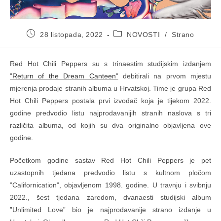
Objava
Kategorija
28 listopada, 2022
NOVOSTI
/
Strano
objavljena:
objave:
Red Hot Chili Peppers su s trinaestim studijskim izdanjem
”Return of the Dream Canteen”
debitirali na prvom mjestu
mjerenja prodaje stranih albuma u Hrvatskoj. Time je grupa Red
Hot Chili Peppers postala prvi izvođač koja je tijekom 2022.
godine predvodio listu najprodavanijih stranih naslova s tri
različita albuma, od kojih su dva originalno objavljena ove
godine.
Početkom godine sastav Red Hot Chili Peppers je pet
uzastopnih tjedana predvodio listu s kultnom pločom
”Californication”, objavljenom 1998. godine. U travnju i svibnju
2022., šest tjedana zaredom, dvanaesti studijski album
”Unlimited Love” bio je najprodavanije strano izdanje u