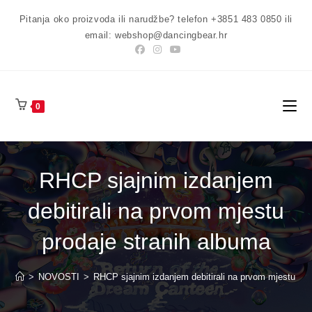
Preskoči
Pitanja oko proizvoda ili narudžbe? telefon +3851 483 0850 ili
na
email: webshop@dancingbear.hr
sadržaj
0
RHCP sjajnim izdanjem
debitirali na prvom mjestu
prodaje stranih albuma
>
NOVOSTI
>
RHCP sjajnim izdanjem debitirali na prvom mjestu pro