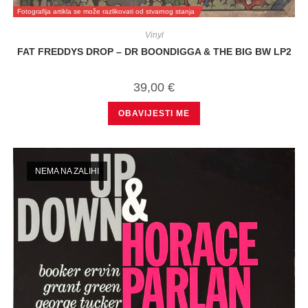
Fotografija artikla se može razlikovati od stvarnog stanja
Vinyl
FAT FREDDYS DROP – DR BOONDIGGA & THE BIG BW LP2
39,00
€
OBAVIJESTI ME
NEMA NA ZALIHI