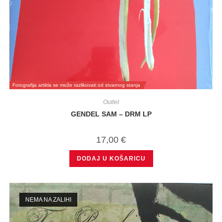
Fotografija artikla se može razlikovati od stvarnog stanja
Outlet
GENDEL SAM – DRM LP
17,00
€
DODAJ U KOŠARICU
NEMA NA ZALIHI