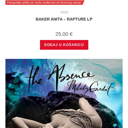
Fotografija artikla se može razlikovati od stvarnog stanja
Vinyl
BAKER ANITA – RAPTURE LP
25,00
€
DODAJ U KOŠARICU