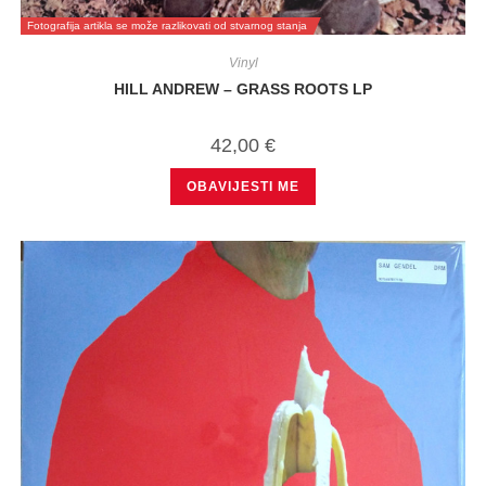
Fotografija artikla se može razlikovati od stvarnog stanja
Vinyl
HILL ANDREW – GRASS ROOTS LP
42,00
€
OBAVIJESTI ME