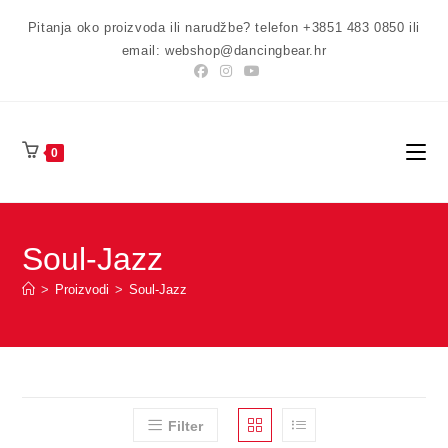
Preskoči
Pitanja oko proizvoda ili narudžbe? telefon +3851 483 0850 ili
na
email: webshop@dancingbear.hr
sadržaj
0
Soul-Jazz
>
Proizvodi
>
Soul-Jazz
Filter