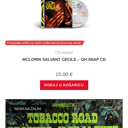
Fotografija artikla se može razlikovati od stvarnog stanja
CD izdanja
MCLORIN SALVANT CECILE – OH SNAP CD
15,00
€
DODAJ U KOŠARICU
NEMA NA ZALIHI