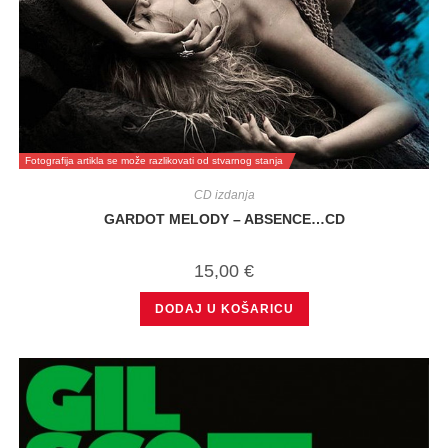
Fotografija artikla se može razlikovati od stvarnog stanja
CD izdanja
GARDOT MELODY – ABSENCE…CD
15,00
€
DODAJ U KOŠARICU