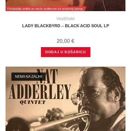
Fotografija artikla se može razlikovati od stvarnog stanja
Vinyl|Outlet
LADY BLACKBYRD – BLACK ACID SOUL LP
20,00
€
DODAJ U KOŠARICU
NEMA NA ZALIHI