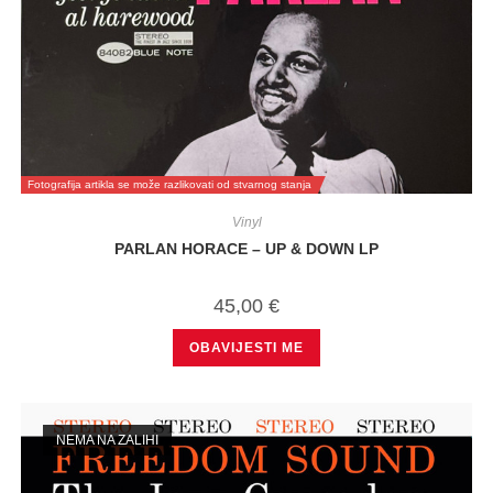
Fotografija artikla se može razlikovati od stvarnog stanja
Vinyl
PARLAN HORACE – UP & DOWN LP
45,00
€
OBAVIJESTI ME
NEMA NA ZALIHI