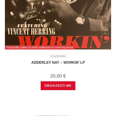
Fotografija artikla se može razlikovati od stvarnog stanja
Vinyl|Outlet
ADDERLEY NAT – WORKIN’ LP
20,00
€
OBAVIJESTI ME