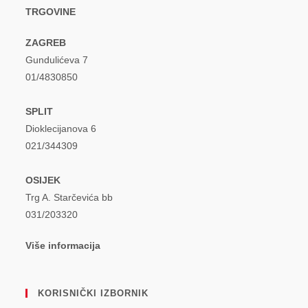
TRGOVINE
ZAGREB
Gundulićeva 7
01/4830850
SPLIT
Dioklecijanova 6
021/344309
OSIJEK
Trg A. Starčevića bb
031/203320
Više informacija
KORISNIČKI IZBORNIK