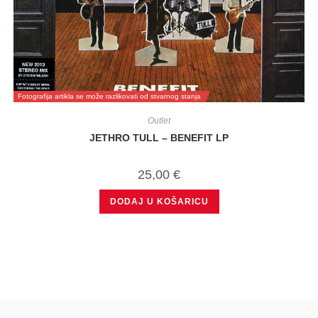
Fotografija artikla se može razlikovati od stvarnog stanja
Outlet
JETHRO TULL – BENEFIT LP
25,00
€
DODAJ U KOŠARICU