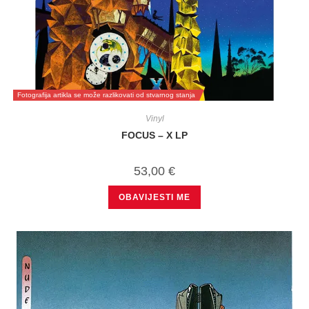
Fotografija artikla se može razlikovati od stvarnog stanja
Vinyl
FOCUS – X LP
53,00
€
OBAVIJESTI ME