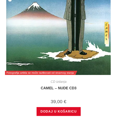
Fotografija artikla se može razlikovati od stvarnog stanja
CD izdanja
CAMEL – NUDE CD3
39,00
€
DODAJ U KOŠARICU