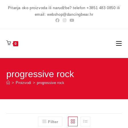
Preskoči
Pitanja oko proizvoda ili narudžbe? telefon +3851 483 0850 ili
na
email: webshop@dancingbear.hr
sadržaj
0
progressive rock
>
Proizvodi
>
progressive rock
Filter