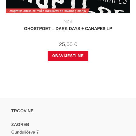
Fotografija artikla se može razlikovati od stvarnog stanja
Vinyl
GHOSTPOET – DARK DAYS + CANAPES LP
25,00
€
OBAVIJESTI ME
TRGOVINE
ZAGREB
Gundulićeva 7