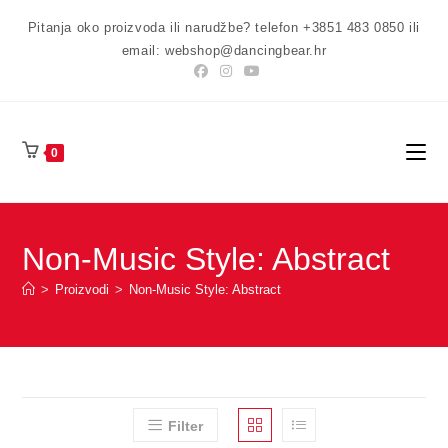
Preskoči
Pitanja oko proizvoda ili narudžbe? telefon +3851 483 0850 ili
na
email: webshop@dancingbear.hr
sadržaj
0
Non-Music Style: Abstract
>
Proizvodi
>
Non-Music Style: Abstract
Filter