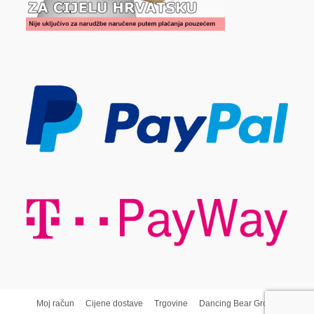
Moj račun
Cijene dostave
Trgovine
Dancing Bear Group