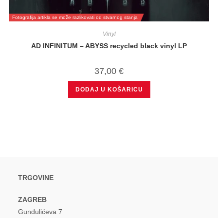
Fotografija artikla se može razlikovati od stvarnog stanja
Vinyl
AD INFINITUM – ABYSS recycled black vinyl LP
37,00
€
DODAJ U KOŠARICU
TRGOVINE
ZAGREB
Gundulićeva 7