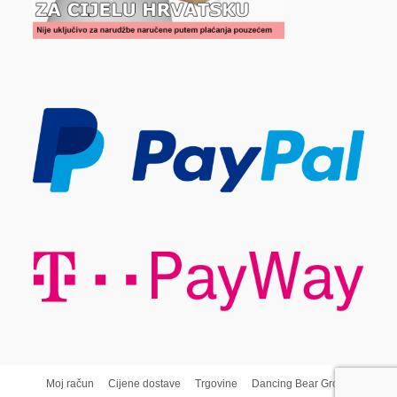
Moj račun
Cijene dostave
Trgovine
Dancing Bear Group