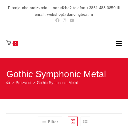
Preskoči
Pitanja oko proizvoda ili narudžbe? telefon +3851 483 0850 ili
na
email: webshop@dancingbear.hr
sadržaj
0
Gothic Symphonic Metal
>
Proizvodi
>
Gothic Symphonic Metal
Filter