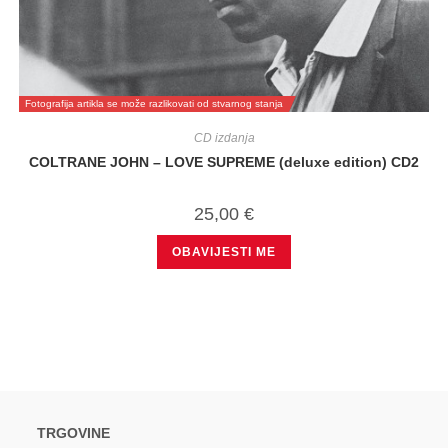
Fotografija artikla se može razlikovati od stvarnog stanja
CD izdanja
COLTRANE JOHN – LOVE SUPREME (deluxe edition) CD2
25,00
€
OBAVIJESTI ME
TRGOVINE