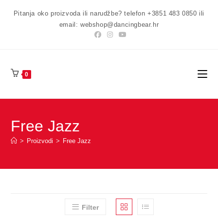
Preskoči
Pitanja oko proizvoda ili narudžbe? telefon +3851 483 0850 ili
na
email: webshop@dancingbear.hr
sadržaj
0
Free Jazz
>
Proizvodi
>
Free Jazz
Filter