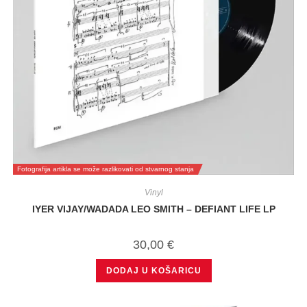
Fotografija artikla se može razlikovati od stvarnog stanja
Vinyl
IYER VIJAY/WADADA LEO SMITH – DEFIANT LIFE LP
30,00
€
DODAJ U KOŠARICU