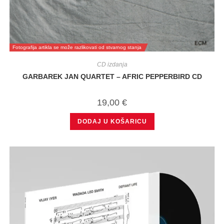
Fotografija artikla se može razlikovati od stvarnog stanja
CD izdanja
GARBAREK JAN QUARTET – AFRIC PEPPERBIRD CD
19,00
€
DODAJ U KOŠARICU