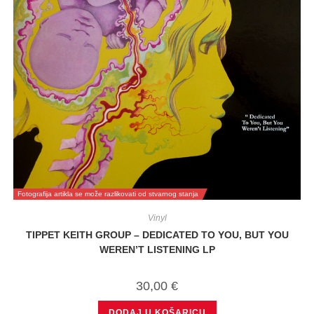
Fotografija artikla se može razlikovati od stvarnog stanja
Vinyl
TIPPET KEITH GROUP – DEDICATED TO YOU, BUT YOU
WEREN’T LISTENING LP
30,00
€
DODAJ U KOŠARICU