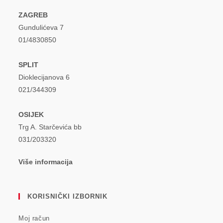
ZAGREB
Gundulićeva 7
01/4830850
SPLIT
Dioklecijanova 6
021/344309
OSIJEK
Trg A. Starčevića bb
031/203320
Više informacija
KORISNIČKI IZBORNIK
Moj račun