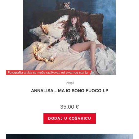
Fotografija artikla se može razlikovati od stvarnog stanja
Vinyl
ANNALISA – MA IO SONO FUOCO LP
35,00
€
DODAJ U KOŠARICU