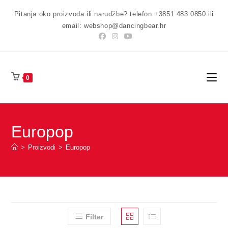
Preskoči
Pitanja oko proizvoda ili narudžbe? telefon +3851 483 0850 ili
na
email: webshop@dancingbear.hr
sadržaj
0
Europop
>
Proizvodi
>
Europop
Filter