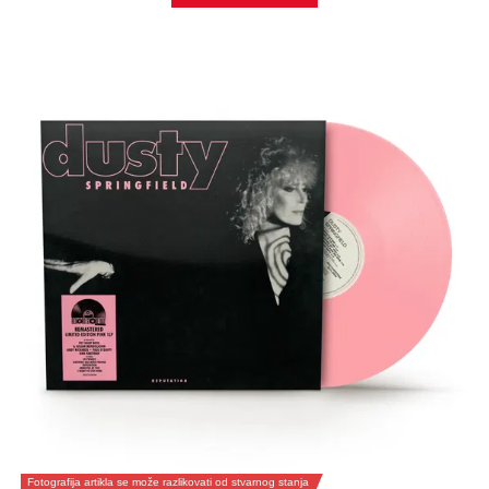
Fotografija artikla se može razlikovati od stvarnog stanja