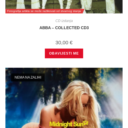
Fotografija artikla se može razlikovati od stvarnog stanja
CD izdanja
ABBA – COLLECTED CD3
30,00
€
OBAVIJESTI ME
NEMA NA ZALIHI