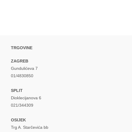
TRGOVINE
ZAGREB
Gundulićeva 7
01/4830850
SPLIT
Dioklecijanova 6
021/344309
OSIJEK
Trg A. Starčevića bb