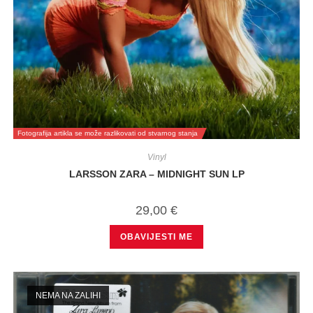
Fotografija artikla se može razlikovati od stvarnog stanja
Vinyl
LARSSON ZARA – MIDNIGHT SUN LP
29,00
€
OBAVIJESTI ME
NEMA NA ZALIHI