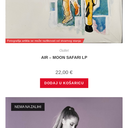
Fotografija artikla se može razlikovati od stvarnog stanja
Outlet
AIR – MOON SAFARI LP
22,00
€
DODAJ U KOŠARICU
NEMA NA ZALIHI