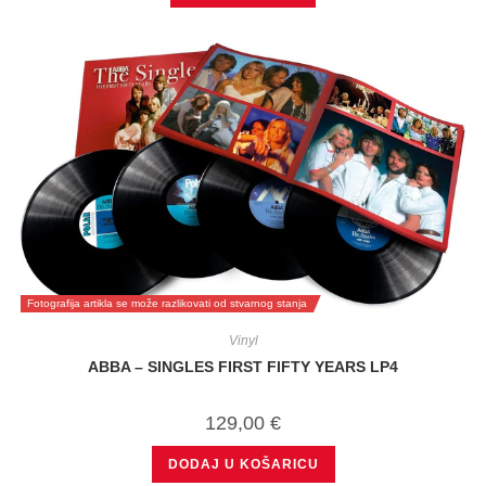
Fotografija artikla se može razlikovati od stvarnog stanja
Vinyl
ABBA – SINGLES FIRST FIFTY YEARS LP4
129,00
€
DODAJ U KOŠARICU