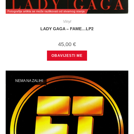
Fotografija artikla se može razlikovati od stvarnog stanja
Vinyl
LADY GAGA – FAME…LP2
45,00
€
OBAVIJESTI ME
NEMA NA ZALIHI