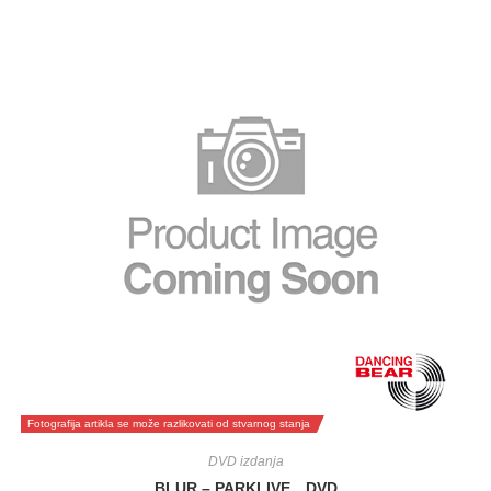
Fotografija artikla se može razlikovati od stvarnog stanja
DVD izdanja
BLUR – PARKLIVE…DVD