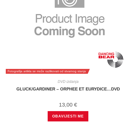
Fotografija artikla se može razlikovati od stvarnog stanja
DVD izdanja
GLUCK/GARDINER – ORPHEE ET EURYDICE…DVD
13,00
€
OBAVIJESTI ME