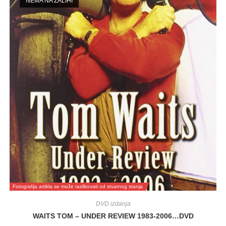
NEMA NA ZALIHI
Fotografija artikla se može razlikovati od stvarnog stanja
DVD izdanja
WAITS TOM – UNDER REVIEW 1983-2006…DVD