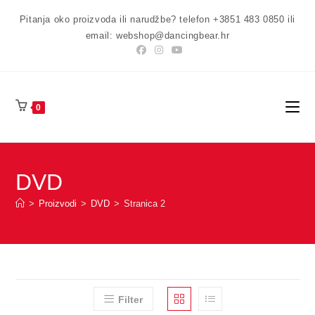
Preskoči
Pitanja oko proizvoda ili narudžbe? telefon +3851 483 0850 ili
na
email: webshop@dancingbear.hr
sadržaj
0
DVD
>
Proizvodi
>
DVD
>
Stranica 2
Filter