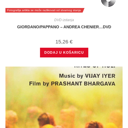
Fotografija artikla se može razlikovati od stvarnog stanja
DVD izdanja
GIORDANO/PAPPANO – ANDREA CHENIER…DVD
15,26
€
DODAJ U KOŠARICU