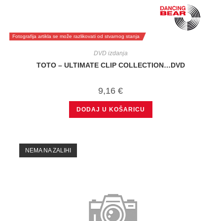
Fotografija artikla se može razlikovati od stvarnog stanja
DVD izdanja
TOTO – ULTIMATE CLIP COLLECTION…DVD
9,16
€
DODAJ U KOŠARICU
NEMA NA ZALIHI