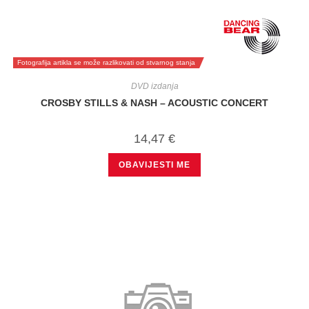
Fotografija artikla se može razlikovati od stvarnog stanja
DVD izdanja
CROSBY STILLS & NASH – ACOUSTIC CONCERT
14,47
€
OBAVIJESTI ME