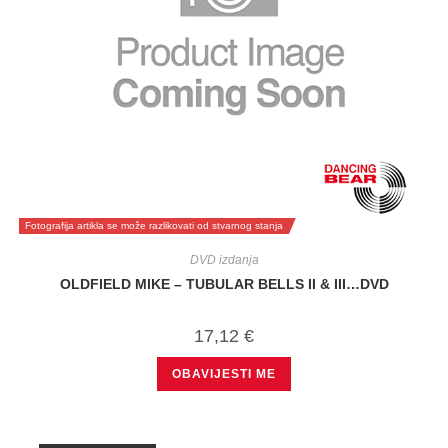
Fotografija artikla se može razlikovati od stvarnog stanja
DVD izdanja
OLDFIELD MIKE – TUBULAR BELLS II & III…DVD
17,12
€
OBAVIJESTI ME