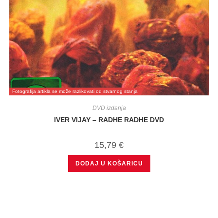
Fotografija artikla se može razlikovati od stvarnog stanja
DVD izdanja
IVER VIJAY – RADHE RADHE DVD
15,79
€
DODAJ U KOŠARICU