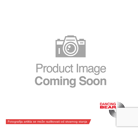
Fotografija artikla se može razlikovati od stvarnog stanja
DVD izdanja