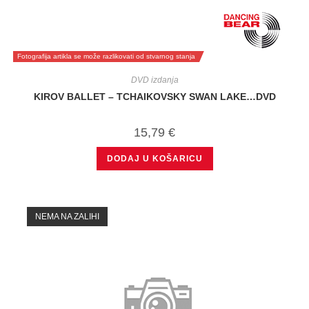
Fotografija artikla se može razlikovati od stvarnog stanja
DVD izdanja
KIROV BALLET – TCHAIKOVSKY SWAN LAKE…DVD
15,79
€
DODAJ U KOŠARICU
NEMA NA ZALIHI