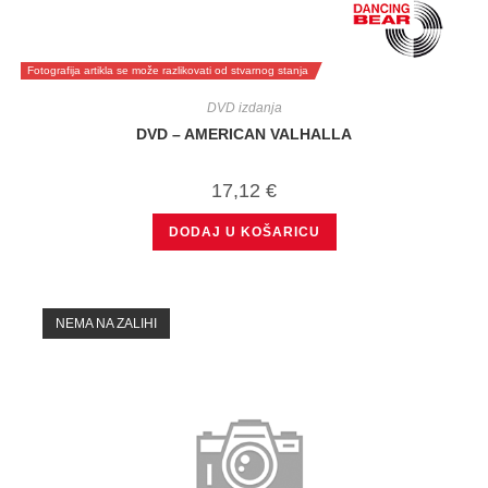
Fotografija artikla se može razlikovati od stvarnog stanja
DVD izdanja
DVD – AMERICAN VALHALLA
17,12
€
DODAJ U KOŠARICU
NEMA NA ZALIHI