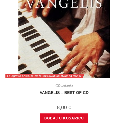
Fotografija artikla se može razlikovati od stvarnog stanja
CD izdanja
VANGELIS – BEST OF CD
8,00
€
DODAJ U KOŠARICU