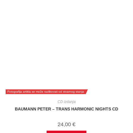
Fotografija artikla se može razlikovati od stvarnog stanja
CD izdanja
BAUMANN PETER – TRANS HARMONIC NIGHTS CD
24,00
€