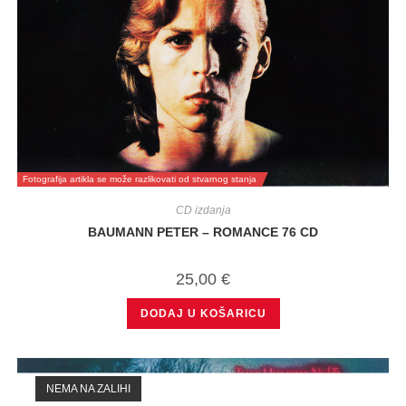
Fotografija artikla se može razlikovati od stvarnog stanja
CD izdanja
BAUMANN PETER – ROMANCE 76 CD
25,00
€
DODAJ U KOŠARICU
NEMA NA ZALIHI