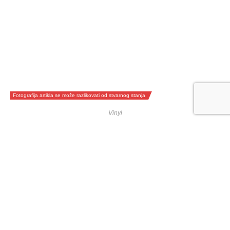
Fotografija artikla se može razlikovati od stvarnog stanja
Vinyl
O.S.T. – PASSENGERS: ORIGINAL SOUNDTRACKS 1 RSD
2025 LP2
79,00
€
DODAJ U KOŠARICU
NEMA NA ZALIHI