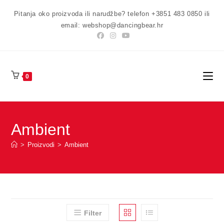
Preskoči
Pitanja oko proizvoda ili narudžbe? telefon +3851 483 0850 ili
na
email: webshop@dancingbear.hr
sadržaj
0
Ambient
>
Proizvodi
>
Ambient
Filter