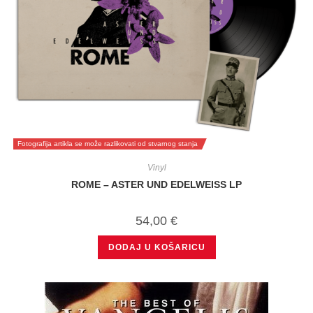
Fotografija artikla se može razlikovati od stvarnog stanja
Vinyl
ROME – ASTER UND EDELWEISS LP
54,00
€
DODAJ U KOŠARICU