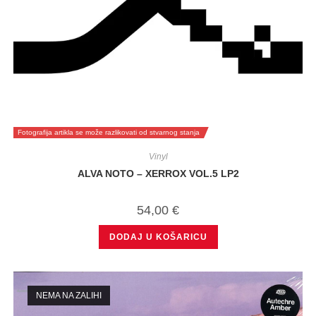
Fotografija artikla se može razlikovati od stvarnog stanja
Vinyl
ALVA NOTO – XERROX VOL.5 LP2
54,00
€
DODAJ U KOŠARICU
NEMA NA ZALIHI