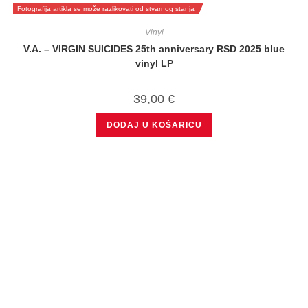
Fotografija artikla se može razlikovati od stvarnog stanja
Vinyl
V.A. – VIRGIN SUICIDES 25th anniversary RSD 2025 blue
vinyl LP
39,00
€
DODAJ U KOŠARICU