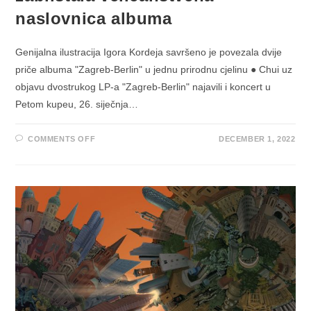
naslovnica albuma
Genijalna ilustracija Igora Kordeja savršeno je povezala dvije
priče albuma "Zagreb-Berlin" u jednu prirodnu cjelinu ● Chui uz
objavu dvostrukog LP-a "Zagreb-Berlin" najavili i koncert u
Petom kupeu, 26. siječnja…
ON
COMMENTS OFF
DECEMBER 1, 2022
CHUI
OBJAVLJUJU
VINILNO
IZDANJE
“ZAGREB-
BERLIN”
NA
KOJEM
JE
ZABLISTALA
VELIČANSTVENA
NASLOVNICA
ALBUMA