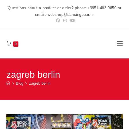
Preskoči
Questions about a product or order? phone +3851 483 0850 or
na
email: webshop@dancingbear.hr
sadržaj
0
zagreb berlin
>
Blog
>
zagreb berlin