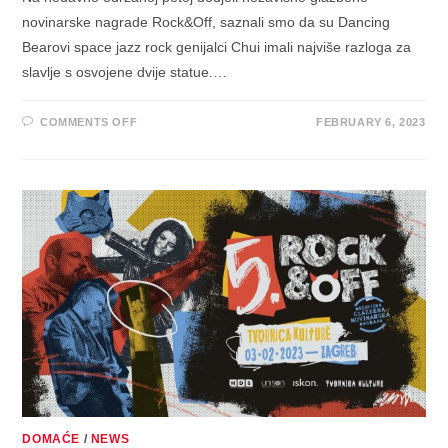
novinarske nagrade Rock&Off, saznali smo da su Dancing
Bearovi space jazz rock genijalci Chui imali najviše razloga za
slavlje s osvojene dvije statue.…
ON
COMMENTS OFF
FEBRUARY 6, 2023
CHUI
POKORILI
NAGRADU
ROCK&OFF
–
“ZAGREB-
BERLIN”
PROGLAŠEN
ALBUMOM
GODINE,
A
CHUI
JAZZ&OFF
IZVOĐAČEM
GODINE
DOMAĆE
/
NEWS