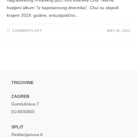
hvaljeni album "Iz kapetanovog dnevnika", Chui su objavili
krajem 2019. godine, entuzijastično…
ON
COMMENTS OFF
MAY 26, 2022
CHUI
S
NOVIM
EPSKIM
STUDIJSKIM
ALBUMOM
“ZAGREB
–
BERLIN”
POMIČU
SVOJE
GRANICE
TRGOVINE
ZAGREB
Gundulićeva 7
01/4830850
SPLIT
Dioklecijanova 6