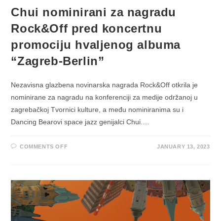
Chui nominirani za nagradu
Rock&Off pred koncertnu
promociju hvaljenog albuma
“Zagreb-Berlin”
Nezavisna glazbena novinarska nagrada Rock&Off otkrila je
nominirane za nagradu na konferenciji za medije održanoj u
zagrebačkoj Tvornici kulture, a među nominiranima su i
Dancing Bearovi space jazz genijalci Chui.…
ON
COMMENTS OFF
JANUARY 13, 2023
CHUI
NOMINIRANI
ZA
NAGRADU
ROCK&OFF
PRED
KONCERTNU
PROMOCIJU
HVALJENOG
ALBUMA
“ZAGREB-