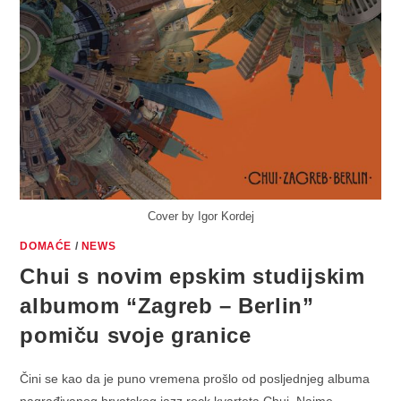
Cover by Igor Kordej
DOMAĆE
/
NEWS
Chui s novim epskim studijskim
albumom “Zagreb – Berlin”
pomiču svoje granice
Čini se kao da je puno vremena prošlo od posljednjeg albuma
nagrađivanog hrvatskog jazz rock kvarteta Chui. Naime,