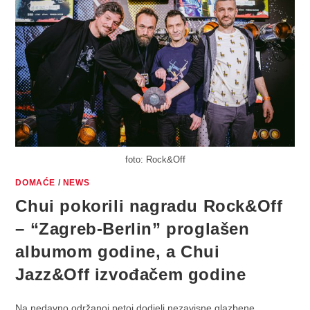
foto: Rock&Off
DOMAĆE
/
NEWS
Chui pokorili nagradu Rock&Off
– “Zagreb-Berlin” proglašen
albumom godine, a Chui
Jazz&Off izvođačem godine
Na nedavno održanoj petoj dodjeli nezavisne glazbene