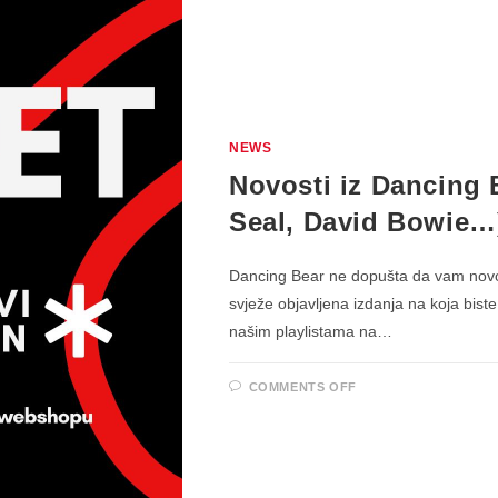
NEWS
Novosti iz Dancing 
Seal, David Bowie…
Dancing Bear ne dopušta da vam novos
svježe objavljena izdanja na koja biste
našim playlistama na…
ON
COMMENTS OFF
NOVOSTI
IZ
DANCING
BEARA
(CHARLI
XCX,
ED