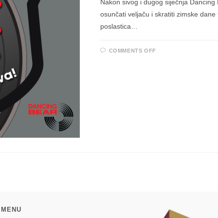
Nakon sivog i dugog siječnja Dancing B
osunčati veljaču i skratiti zimske dane 
poslastica…
ON
COMMENTS OFF
DANCING
BEAR
”OUTLET
VINYLA”
18.
DO
28.
VELJAČE
 MENU