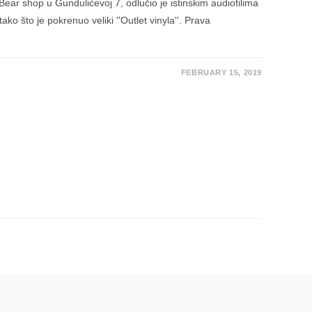
ear shop u Gundulićevoj 7, odlučio je istinskim audiofilima
tako što je pokrenuo veliki ''Outlet vinyla''. Prava
FEBRUARY 15, 2019