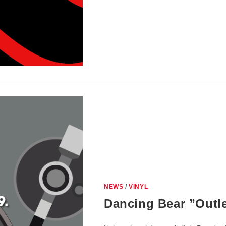
SHEERAN,
SEAL,
DAVID
BOWIE…)
NEWS
/
VINYL
Dancing Bear ”Outlet