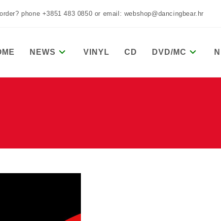
 order? phone +3851 483 0850 or email: webshop@dancingbear.hr
OME
NEWS
VINYL
CD
DVD/MC
N