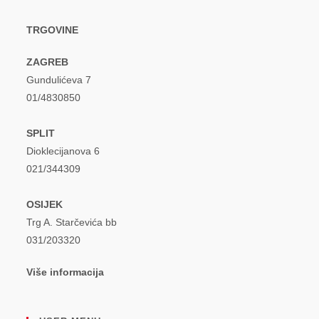
TRGOVINE
ZAGREB
Gundulićeva 7
01/4830850
SPLIT
Dioklecijanova 6
021/344309
OSIJEK
Trg A. Starčevića bb
031/203320
Više informacija