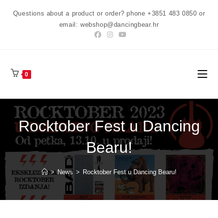
Preskoči
Questions about a product or order? phone +3851 483 0850 or
na
email: webshop@dancingbear.hr
sadržaj
0
Rocktober Fest u Dancing
Bearu!
>
News
>
Rocktober Fest u Dancing Bearu!