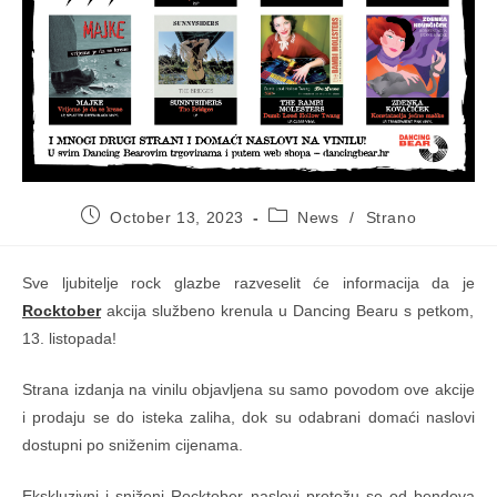
Post
Post
October 13, 2023
News
/
Strano
published:
category:
Sve ljubitelje rock glazbe razveselit će informacija da je
Rocktober
akcija službeno krenula u Dancing Bearu s petkom,
13. listopada!
Strana izdanja na vinilu objavljena su samo povodom ove akcije
i prodaju se do isteka zaliha, dok su odabrani domaći naslovi
dostupni po sniženim cijenama.
Ekskluzivni i sniženi Rocktober naslovi protežu se od bendova