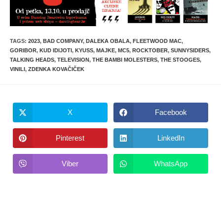
TAGS
:
2023
,
BAD COMPANY
,
DALEKA OBALA
,
FLEETWOOD MAC
,
GORIBOR
,
KUD IDIJOTI
,
KYUSS
,
MAJKE
,
MC5
,
ROCKTOBER
,
SUNNYSIDERS
,
TALKING HEADS
,
TELEVISION
,
THE BAMBI MOLESTERS
,
THE STOOGES
,
VINILI
,
ZDENKA KOVAČIČEK
X
Facebook
Opens
Opens
in
in
a
a
new
new
Pinterest
LinkedIn
Opens
Opens
window
window
in
in
a
a
new
new
Viber
WhatsApp
Opens
Opens
window
window
in
in
a
a
new
new
window
window