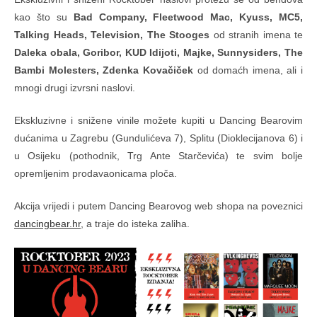
kao što su
Bad Company, Fleetwood Mac, Kyuss, MC5,
Talking Heads, Television, The Stooges
od stranih imena te
Daleka obala, Goribor, KUD Idijoti, Majke, Sunnysiders, The
Bambi Molesters, Zdenka Kovačiček
od domaćh imena, ali i
mnogi drugi izvrsni naslovi.
Ekskluzivne i snižene vinile možete kupiti u Dancing Bearovim
dućanima u Zagrebu (Gundulićeva 7), Splitu (Dioklecijanova 6) i
u Osijeku (pothodnik, Trg Ante Starčevića) te svim bolje
opremljenim prodavaonicama ploča.
Akcija vrijedi i putem Dancing Bearovog web shopa na poveznici
dancingbear.hr
, a traje do isteka zaliha.