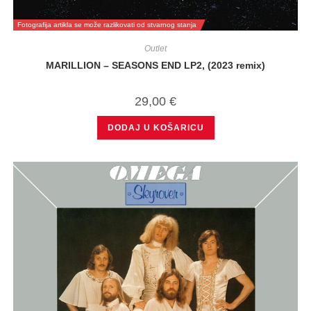
Fotografija artikla se može razlikovati od stvarnog stanja
Outlet
MARILLION – SEASONS END LP2, (2023 remix)
29,00
€
DODAJ U KOŠARICU