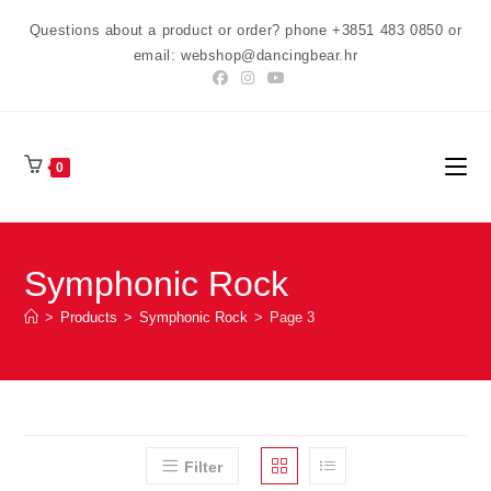
Preskoči
Questions about a product or order? phone +3851 483 0850 or
na
email: webshop@dancingbear.hr
sadržaj
0
Symphonic Rock
>
Products
>
Symphonic Rock
>
Page 3
Filter