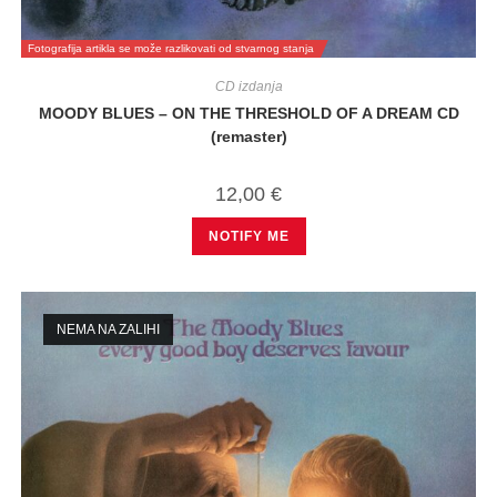
Fotografija artikla se može razlikovati od stvarnog stanja
CD izdanja
MOODY BLUES – ON THE THRESHOLD OF A DREAM CD
(remaster)
12,00
€
NOTIFY ME
NEMA NA ZALIHI