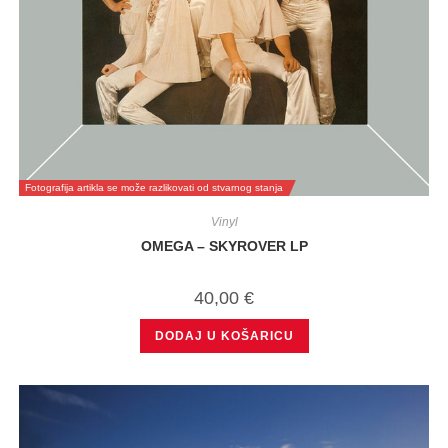
Fotografija artikla se može razlikovati od stvarnog stanja
Vinyl
OMEGA – SKYROVER LP
40,00
€
DODAJ U KOŠARICU